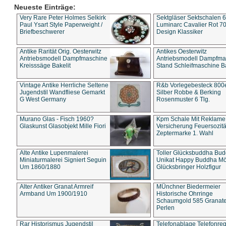
Neueste Einträge:
Very Rare Peter Holmes Selkirk
Sektgläser Sektschalen 
Paul Ysart Style Paperweight /
Luminarc Cavalier Rot 70
Briefbeschwerer
Design Klassiker
Antike Rarität Orig. Oesterwitz
Antikes Oesterwitz
Antriebsmodell Dampfmaschine
Antriebsmodell Dampfma
Kreisssäge Bakelit
Stand Schleifmaschine Ba
Vintage Antike Herrliche Seltene
R&b Vorlegebesteck 800
Jugendstil Wandfliese Gemarkt
Silber Robbe & Berking
G West Germany
Rosenmuster 6 Tlg.
Murano Glas - Fisch 1960?
Kpm Schale Mit Reklame
Glaskunst Glasobjekt Mille Fiori
Versicherung Feuersozitä
Zeptermarke 1. Wahl
Alte Antike Lupenmalerei
Toller Glücksbuddha Bu
Miniaturmalerei Signiert Seguin
Unikat Happy Buddha M
Um 1860/1880
Glücksbringer Holzfigur
Alter Antiker Granat Armreif
MÜnchner Biedermeier
Armband Um 1900/1910
Historische Ohrringe
Schaumgold 585 Granate 
Perlen
Rar Historismus Jugendstil
Telefonablage Telefonreg