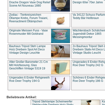
Drache Dragon Vase Dog Relief
Design 60er 70er Jahre
Scene Art Nouveau 1880
Zodiac - Tierkreiszeichen
Va 34122 Schuco Parfum 
Öllampe Krebs, Forum Traiani,
Teddy Bär Hellbraun
Reenactment Öllämpchen
Originale Meissen Fuss - Vase
Wächtersbach Schälche
Rosenmuster Mit Goldrand
Jugendstil Dekor 1865
Messingmontur
Bauhaus Tripod Steh Lampe
2x Bauhaus Tripod Steh
Holz Dreibein Spot Art Deco
Dreibein Stativ Art Deco L
Vintage Design Leuchte
Vintage Studio Leucht
Alter Großer Barometer 21 Cm
Ungerades 6 Ender Reh
Mit Holzfassung, Glas
Roe Deer Trophy 242 G
Geschliffen Vintage 5319 19
Ungerades 6 Ender Rehgeweih
Schönes 6 Ender Rehge
Roe Deer Trophy 194 G
Roe Deer Trophy 186 G
Beliebteste Artikel:
Tripod Stehlampe Scheinwerfer
Ka
Stehleuchte Dreibein Holz Stativ
An