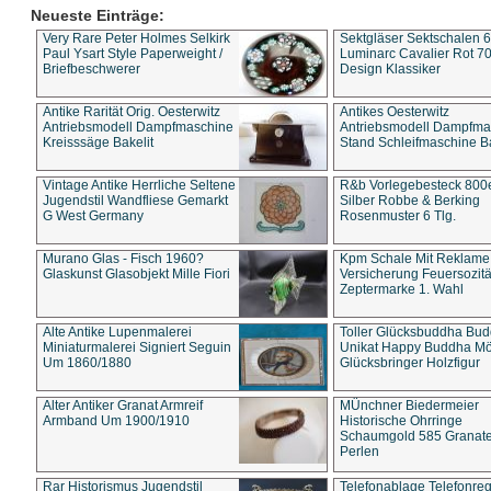
Neueste Einträge:
Very Rare Peter Holmes Selkirk
Sektgläser Sektschalen 
Paul Ysart Style Paperweight /
Luminarc Cavalier Rot 70
Briefbeschwerer
Design Klassiker
Antike Rarität Orig. Oesterwitz
Antikes Oesterwitz
Antriebsmodell Dampfmaschine
Antriebsmodell Dampfma
Kreisssäge Bakelit
Stand Schleifmaschine Ba
Vintage Antike Herrliche Seltene
R&b Vorlegebesteck 800
Jugendstil Wandfliese Gemarkt
Silber Robbe & Berking
G West Germany
Rosenmuster 6 Tlg.
Murano Glas - Fisch 1960?
Kpm Schale Mit Reklame
Glaskunst Glasobjekt Mille Fiori
Versicherung Feuersozitä
Zeptermarke 1. Wahl
Alte Antike Lupenmalerei
Toller Glücksbuddha Bu
Miniaturmalerei Signiert Seguin
Unikat Happy Buddha M
Um 1860/1880
Glücksbringer Holzfigur
Alter Antiker Granat Armreif
MÜnchner Biedermeier
Armband Um 1900/1910
Historische Ohrringe
Schaumgold 585 Granate 
Perlen
Rar Historismus Jugendstil
Telefonablage Telefonreg