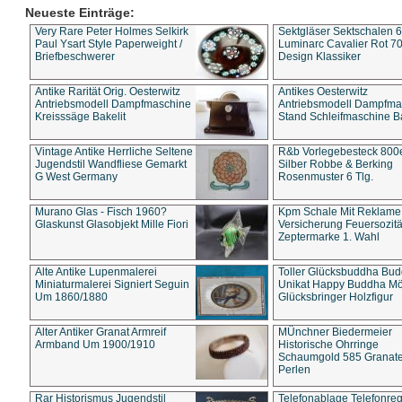
Neueste Einträge:
Very Rare Peter Holmes Selkirk
Sektgläser Sektschalen 
Paul Ysart Style Paperweight /
Luminarc Cavalier Rot 70
Briefbeschwerer
Design Klassiker
Antike Rarität Orig. Oesterwitz
Antikes Oesterwitz
Antriebsmodell Dampfmaschine
Antriebsmodell Dampfma
Kreisssäge Bakelit
Stand Schleifmaschine Ba
Vintage Antike Herrliche Seltene
R&b Vorlegebesteck 800
Jugendstil Wandfliese Gemarkt
Silber Robbe & Berking
G West Germany
Rosenmuster 6 Tlg.
Murano Glas - Fisch 1960?
Kpm Schale Mit Reklame
Glaskunst Glasobjekt Mille Fiori
Versicherung Feuersozitä
Zeptermarke 1. Wahl
Alte Antike Lupenmalerei
Toller Glücksbuddha Bu
Miniaturmalerei Signiert Seguin
Unikat Happy Buddha M
Um 1860/1880
Glücksbringer Holzfigur
Alter Antiker Granat Armreif
MÜnchner Biedermeier
Armband Um 1900/1910
Historische Ohrringe
Schaumgold 585 Granate 
Perlen
Rar Historismus Jugendstil
Telefonablage Telefonreg