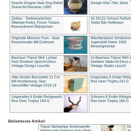
Drache Dragon Vase Dog Relief
Design 60er 70er Jahre
Scene Art Nouveau 1880
Zodiac - Tierkreiszeichen
Va 34122 Schuco Parfum 
Öllampe Krebs, Forum Traiani,
Teddy Bär Hellbraun
Reenactment Öllämpchen
Originale Meissen Fuss - Vase
Wächtersbach Schälche
Rosenmuster Mit Goldrand
Jugendstil Dekor 1865
Messingmontur
Bauhaus Tripod Steh Lampe
2x Bauhaus Tripod Steh
Holz Dreibein Spot Art Deco
Dreibein Stativ Art Deco L
Vintage Design Leuchte
Vintage Studio Leucht
Alter Großer Barometer 21 Cm
Ungerades 6 Ender Reh
Mit Holzfassung, Glas
Roe Deer Trophy 242 G
Geschliffen Vintage 5319 19
Ungerades 6 Ender Rehgeweih
Schönes 6 Ender Rehge
Roe Deer Trophy 194 G
Roe Deer Trophy 186 G
Beliebteste Artikel:
Tripod Stehlampe Scheinwerfer
Ka
Stehleuchte Dreibein Holz Stativ
An