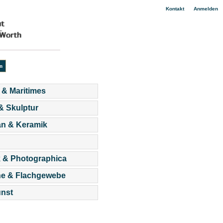
|
Kontakt
Anmelden
 & Maritimes
 & Skulptur
an & Keramik
 & Photographica
he & Flachgewebe
nst