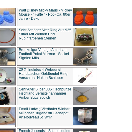
Walt Disney Micky Maus - Mickey
Mouse - " Füße " - Rot - Ca. 80er
Jahre - Deko
Sehr Schöner Alter Ring Aus 935
Silber Mit Weißen Und
Rubinfarbenen Steinen
Bronzefigur Vintage American
Football Pokal Marmor - Sockel
Signiert Milo
20 X Triglides 4 Webgürtel
Handtaschen Geldbeutel Ring
Verschluss Haken Schieber
Sehr Alter Silber 835 Fischpunze
Fischland Bernsteinanhänger
Amber Butterscotch
Email Ludwig Vierthaler Winhart
MÜnchen Jugendstil Cachepot
Art Nouveau 5c Wmf
French Jugendstil Schmetterling