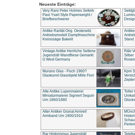
Neueste Einträge:
Very Rare Peter Holmes Selkirk
Sektgl
Paul Ysart Style Paperweight /
Lumina
Briefbeschwerer
Design
Antike Rarität Orig. Oesterwitz
Antike
Antriebsmodell Dampfmaschine
Antri
Kreisssäge Bakelit
Stand 
Vintage Antike Herrliche Seltene
R&b Vo
Jugendstil Wandfliese Gemarkt
Silber
G West Germany
Rosenm
Murano Glas - Fisch 1960?
Kpm S
Glaskunst Glasobjekt Mille Fiori
Versic
Zepter
Alte Antike Lupenmalerei
Toller
Miniaturmalerei Signiert Seguin
Unika
Um 1860/1880
Glücks
Alter Antiker Granat Armreif
MÜnch
Armband Um 1900/1910
Histor
Schaum
Perlen
Rar Historismus Jugendstil
Telefo