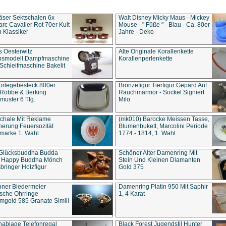
äser Sektschalen 6x
Walt Disney Micky Maus - Mickey
rc Cavalier Rot 70er Kult
Mouse - " Füße " - Blau - Ca. 80er
 Klassiker
Jahre - Deko
s Oesterwitz
Alte Originale Korallenkette
ebsmodell Dampfmaschine
Korallenperlenkette
Schleifmaschine Bakelit
rlegebesteck 800er
Bronzefigur Tierfigur Gepard Auf
 Robbe & Berking
Rauchmarmor - Sockel Signiert
uster 6 Tlg.
Milo
chale Mit Reklame
(mk010) Barocke Meissen Tasse,
herung Feuersozität
Blumenbukett, Marcolini Periode
marke 1. Wahl
1774 - 1814, 1. Wahl
 Glücksbuddha Budda
Schöner Alter Damenring Mit
t Happy Buddha Mönch
Stein Und Kleinen Diamanten
bringer Holzfigur
Gold 375
ner Biedermeier
Damenring Platin 950 Mit Saphir
ische Ohrringe
1, 4 Karat
gold 585 Granate Simili
nablage Telefonregal
Black Forest Jugendstil Hunter