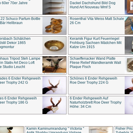
 60er 70er Jahre
Dackel Dachshund Bild Dog
Hund Art Nouveau Wmf S
22 Schuco Parfum Bottle
Rosenthal Vita Weiss Matt Schale
Bär Hellbraun
26 Cm
ersbach Schälchen
Keramik Figur Kurt Feuerriegel
stil Dekor 1865
Frohburg Sachsen Mädchen Mit
ngmontur
Katze Um 1915
uhaus Tripod Steh Lampe
Schaeffenacker Wand Platte
in Stativ Art Deco Loft
Fliese Relief Wandkeramik Wall
e Studio Leucht
Plaque Fisch
ades 6 Ender Rehgeweih
Schönes 6 Ender Rehgeweih
eer Trophy 242 G
Roe Deer Trophy 224 G
es 6 Ender Rehgeweih
6 Ender Rehgeweih Auf
eer Trophy 186 G
Naturholzbrett Roe Deer Trophy
Höhe: 34 Cm
Kamin Kaminumrandung " Victoria "
Fisher Pri
Antik Shabby Umrandung Vintage
Zubehör, V