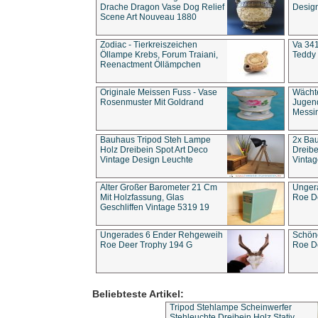
Drache Dragon Vase Dog Relief
Design
Scene Art Nouveau 1880
Zodiac - Tierkreiszeichen
Va 341
Öllampe Krebs, Forum Traiani,
Teddy 
Reenactment Öllämpchen
Originale Meissen Fuss - Vase
Wächt
Rosenmuster Mit Goldrand
Jugend
Messi
Bauhaus Tripod Steh Lampe
2x Ba
Holz Dreibein Spot Art Deco
Dreibe
Vintage Design Leuchte
Vintag
Alter Großer Barometer 21 Cm
Unger
Mit Holzfassung, Glas
Roe D
Geschliffen Vintage 5319 19
Ungerades 6 Ender Rehgeweih
Schön
Roe Deer Trophy 194 G
Roe D
Beliebteste Artikel:
Tripod Stehlampe Scheinwerfer
Stehleuchte Dreibein Holz Stativ