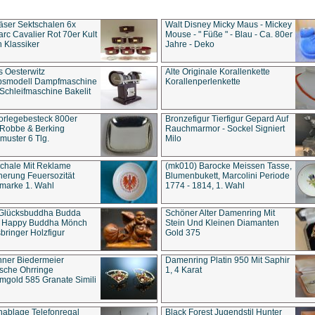
äser Sektschalen 6x
Walt Disney Micky Maus - Mickey
rc Cavalier Rot 70er Kult
Mouse - " Füße " - Blau - Ca. 80er
 Klassiker
Jahre - Deko
s Oesterwitz
Alte Originale Korallenkette
ebsmodell Dampfmaschine
Korallenperlenkette
Schleifmaschine Bakelit
rlegebesteck 800er
Bronzefigur Tierfigur Gepard Auf
 Robbe & Berking
Rauchmarmor - Sockel Signiert
uster 6 Tlg.
Milo
chale Mit Reklame
(mk010) Barocke Meissen Tasse,
herung Feuersozität
Blumenbukett, Marcolini Periode
marke 1. Wahl
1774 - 1814, 1. Wahl
 Glücksbuddha Budda
Schöner Alter Damenring Mit
t Happy Buddha Mönch
Stein Und Kleinen Diamanten
bringer Holzfigur
Gold 375
ner Biedermeier
Damenring Platin 950 Mit Saphir
ische Ohrringe
1, 4 Karat
gold 585 Granate Simili
nablage Telefonregal
Black Forest Jugendstil Hunter