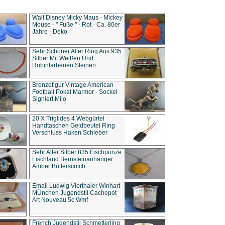
Walt Disney Micky Maus - Mickey
Mouse - " Füße " - Rot - Ca. 80er
Jahre - Deko
Sehr Schöner Alter Ring Aus 935
Silber Mit Weißen Und
Rubinfarbenen Steinen
Bronzefigur Vintage American
Football Pokal Marmor - Sockel
Signiert Milo
20 X Triglides 4 Webgürtel
Handtaschen Geldbeutel Ring
Verschluss Haken Schieber
Sehr Alter Silber 835 Fischpunze
Fischland Bernsteinanhänger
Amber Butterscotch
Email Ludwig Vierthaler Winhart
MÜnchen Jugendstil Cachepot
Art Nouveau 5c Wmf
French Jugendstil Schmetterling