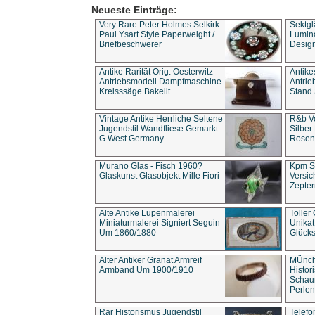
Neueste Einträge:
Very Rare Peter Holmes Selkirk
Sektgl
Paul Ysart Style Paperweight /
Lumina
Briefbeschwerer
Design
Antike Rarität Orig. Oesterwitz
Antike
Antriebsmodell Dampfmaschine
Antri
Kreisssäge Bakelit
Stand 
Vintage Antike Herrliche Seltene
R&b Vo
Jugendstil Wandfliese Gemarkt
Silber
G West Germany
Rosenm
Murano Glas - Fisch 1960?
Kpm S
Glaskunst Glasobjekt Mille Fiori
Versic
Zepter
Alte Antike Lupenmalerei
Toller
Miniaturmalerei Signiert Seguin
Unika
Um 1860/1880
Glücks
Alter Antiker Granat Armreif
MÜnch
Armband Um 1900/1910
Histor
Schaum
Perlen
Rar Historismus Jugendstil
Telefo