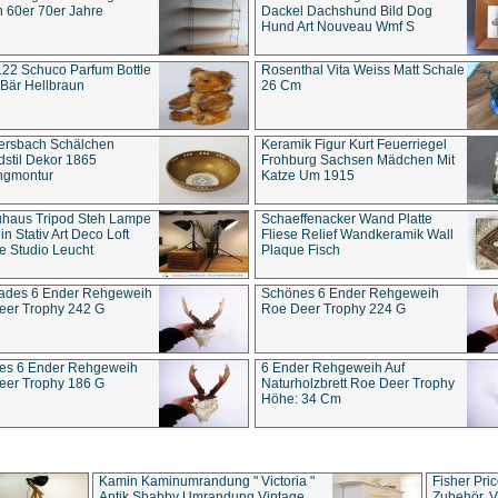
 60er 70er Jahre
Dackel Dachshund Bild Dog
Hund Art Nouveau Wmf S
22 Schuco Parfum Bottle
Rosenthal Vita Weiss Matt Schale
Bär Hellbraun
26 Cm
ersbach Schälchen
Keramik Figur Kurt Feuerriegel
stil Dekor 1865
Frohburg Sachsen Mädchen Mit
ngmontur
Katze Um 1915
uhaus Tripod Steh Lampe
Schaeffenacker Wand Platte
in Stativ Art Deco Loft
Fliese Relief Wandkeramik Wall
e Studio Leucht
Plaque Fisch
ades 6 Ender Rehgeweih
Schönes 6 Ender Rehgeweih
eer Trophy 242 G
Roe Deer Trophy 224 G
es 6 Ender Rehgeweih
6 Ender Rehgeweih Auf
eer Trophy 186 G
Naturholzbrett Roe Deer Trophy
Höhe: 34 Cm
Kamin Kaminumrandung " Victoria "
Fisher Pri
Antik Shabby Umrandung Vintage
Zubehör, V