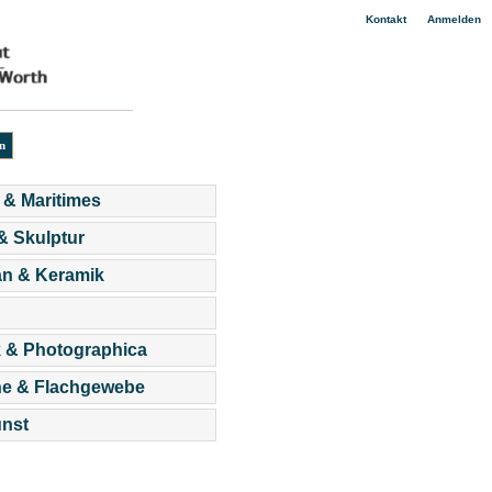
|
Kontakt
Anmelden
 & Maritimes
 & Skulptur
an & Keramik
 & Photographica
he & Flachgewebe
nst