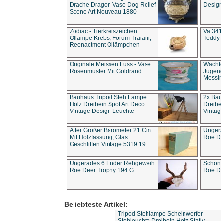
Drache Dragon Vase Dog Relief
Design
Scene Art Nouveau 1880
Zodiac - Tierkreiszeichen
Va 341
Öllampe Krebs, Forum Traiani,
Teddy 
Reenactment Öllämpchen
Originale Meissen Fuss - Vase
Wächt
Rosenmuster Mit Goldrand
Jugend
Messi
Bauhaus Tripod Steh Lampe
2x Ba
Holz Dreibein Spot Art Deco
Dreibe
Vintage Design Leuchte
Vintag
Alter Großer Barometer 21 Cm
Unger
Mit Holzfassung, Glas
Roe D
Geschliffen Vintage 5319 19
Ungerades 6 Ender Rehgeweih
Schön
Roe Deer Trophy 194 G
Roe D
Beliebteste Artikel:
Tripod Stehlampe Scheinwerfer
Stehleuchte Dreibein Holz Stativ