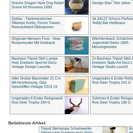
Drache Dragon Vase Dog Relief
Design 60er 70er Jahre
Scene Art Nouveau 1880
Zodiac - Tierkreiszeichen
Va 34122 Schuco Parfum 
Öllampe Krebs, Forum Traiani,
Teddy Bär Hellbraun
Reenactment Öllämpchen
Originale Meissen Fuss - Vase
Wächtersbach Schälche
Rosenmuster Mit Goldrand
Jugendstil Dekor 1865
Messingmontur
Bauhaus Tripod Steh Lampe
2x Bauhaus Tripod Steh
Holz Dreibein Spot Art Deco
Dreibein Stativ Art Deco L
Vintage Design Leuchte
Vintage Studio Leucht
Alter Großer Barometer 21 Cm
Ungerades 6 Ender Reh
Mit Holzfassung, Glas
Roe Deer Trophy 242 G
Geschliffen Vintage 5319 19
Ungerades 6 Ender Rehgeweih
Schönes 6 Ender Rehge
Roe Deer Trophy 194 G
Roe Deer Trophy 186 G
Beliebteste Artikel:
Tripod Stehlampe Scheinwerfer
Ka
Stehleuchte Dreibein Holz Stativ
An