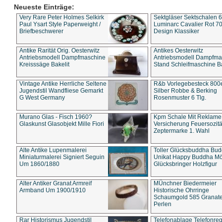
Neueste Einträge:
Very Rare Peter Holmes Selkirk
Sektgläser Sektschalen 
Paul Ysart Style Paperweight /
Luminarc Cavalier Rot 70
Briefbeschwerer
Design Klassiker
Antike Rarität Orig. Oesterwitz
Antikes Oesterwitz
Antriebsmodell Dampfmaschine
Antriebsmodell Dampfma
Kreisssäge Bakelit
Stand Schleifmaschine Ba
Vintage Antike Herrliche Seltene
R&b Vorlegebesteck 800
Jugendstil Wandfliese Gemarkt
Silber Robbe & Berking
G West Germany
Rosenmuster 6 Tlg.
Murano Glas - Fisch 1960?
Kpm Schale Mit Reklame
Glaskunst Glasobjekt Mille Fiori
Versicherung Feuersozitä
Zeptermarke 1. Wahl
Alte Antike Lupenmalerei
Toller Glücksbuddha Bu
Miniaturmalerei Signiert Seguin
Unikat Happy Buddha M
Um 1860/1880
Glücksbringer Holzfigur
Alter Antiker Granat Armreif
MÜnchner Biedermeier
Armband Um 1900/1910
Historische Ohrringe
Schaumgold 585 Granate 
Perlen
Rar Historismus Jugendstil
Telefonablage Telefonreg