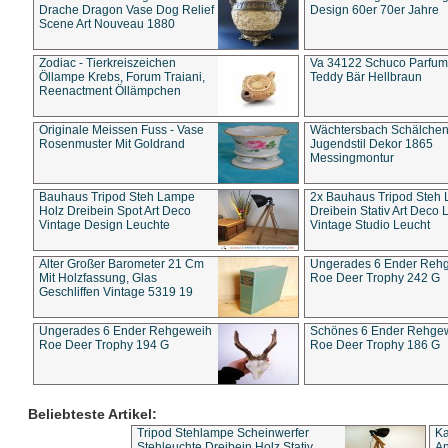
Drache Dragon Vase Dog Relief
Design 60er 70er Jahre
Scene Art Nouveau 1880
Zodiac - Tierkreiszeichen
Va 34122 Schuco Parfum 
Öllampe Krebs, Forum Traiani,
Teddy Bär Hellbraun
Reenactment Öllämpchen
Originale Meissen Fuss - Vase
Wächtersbach Schälche
Rosenmuster Mit Goldrand
Jugendstil Dekor 1865
Messingmontur
Bauhaus Tripod Steh Lampe
2x Bauhaus Tripod Steh
Holz Dreibein Spot Art Deco
Dreibein Stativ Art Deco L
Vintage Design Leuchte
Vintage Studio Leucht
Alter Großer Barometer 21 Cm
Ungerades 6 Ender Reh
Mit Holzfassung, Glas
Roe Deer Trophy 242 G
Geschliffen Vintage 5319 19
Ungerades 6 Ender Rehgeweih
Schönes 6 Ender Rehge
Roe Deer Trophy 194 G
Roe Deer Trophy 186 G
Beliebteste Artikel:
Tripod Stehlampe Scheinwerfer
Ka
Stehleuchte Dreibein Holz Stativ
An