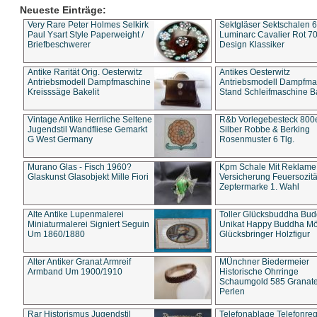
Neueste Einträge:
Very Rare Peter Holmes Selkirk
Sektgläser Sektschalen 
Paul Ysart Style Paperweight /
Luminarc Cavalier Rot 70
Briefbeschwerer
Design Klassiker
Antike Rarität Orig. Oesterwitz
Antikes Oesterwitz
Antriebsmodell Dampfmaschine
Antriebsmodell Dampfma
Kreisssäge Bakelit
Stand Schleifmaschine Ba
Vintage Antike Herrliche Seltene
R&b Vorlegebesteck 800
Jugendstil Wandfliese Gemarkt
Silber Robbe & Berking
G West Germany
Rosenmuster 6 Tlg.
Murano Glas - Fisch 1960?
Kpm Schale Mit Reklame
Glaskunst Glasobjekt Mille Fiori
Versicherung Feuersozitä
Zeptermarke 1. Wahl
Alte Antike Lupenmalerei
Toller Glücksbuddha Bu
Miniaturmalerei Signiert Seguin
Unikat Happy Buddha M
Um 1860/1880
Glücksbringer Holzfigur
Alter Antiker Granat Armreif
MÜnchner Biedermeier
Armband Um 1900/1910
Historische Ohrringe
Schaumgold 585 Granate 
Perlen
Rar Historismus Jugendstil
Telefonablage Telefonreg