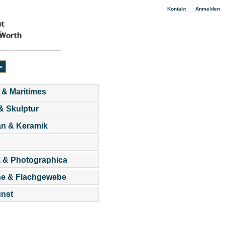
|
Kontakt
Anmelden
 & Maritimes
 & Skulptur
an & Keramik
 & Photographica
he & Flachgewebe
nst