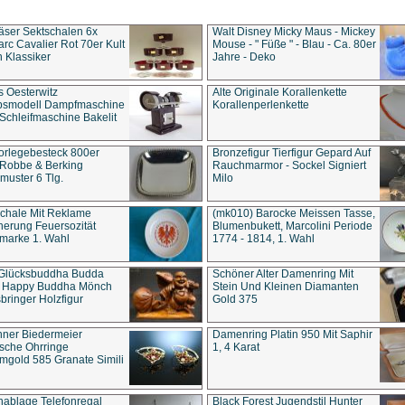
äser Sektschalen 6x
Walt Disney Micky Maus - Mickey
rc Cavalier Rot 70er Kult
Mouse - " Füße " - Blau - Ca. 80er
 Klassiker
Jahre - Deko
s Oesterwitz
Alte Originale Korallenkette
ebsmodell Dampfmaschine
Korallenperlenkette
Schleifmaschine Bakelit
rlegebesteck 800er
Bronzefigur Tierfigur Gepard Auf
 Robbe & Berking
Rauchmarmor - Sockel Signiert
uster 6 Tlg.
Milo
chale Mit Reklame
(mk010) Barocke Meissen Tasse,
herung Feuersozität
Blumenbukett, Marcolini Periode
marke 1. Wahl
1774 - 1814, 1. Wahl
 Glücksbuddha Budda
Schöner Alter Damenring Mit
t Happy Buddha Mönch
Stein Und Kleinen Diamanten
bringer Holzfigur
Gold 375
ner Biedermeier
Damenring Platin 950 Mit Saphir
ische Ohrringe
1, 4 Karat
gold 585 Granate Simili
nablage Telefonregal
Black Forest Jugendstil Hunter