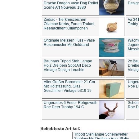
Drache Dragon Vase Dog Relief
Design
Scene Art Nouveau 1880
Zodiac - Tierkreiszeichen
Va 341
Öllampe Krebs, Forum Traiani,
Teddy 
Reenactment Öllämpchen
Originale Meissen Fuss - Vase
Wächt
Rosenmuster Mit Goldrand
Jugend
Messi
Bauhaus Tripod Steh Lampe
2x Ba
Holz Dreibein Spot Art Deco
Dreibe
Vintage Design Leuchte
Vintag
Alter Großer Barometer 21 Cm
Unger
Mit Holzfassung, Glas
Roe D
Geschliffen Vintage 5319 19
Ungerades 6 Ender Rehgeweih
Schön
Roe Deer Trophy 194 G
Roe D
Beliebteste Artikel:
Tripod Stehlampe Scheinwerfer
Stehleuchte Dreibein Holz Stativ