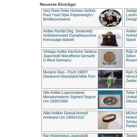
Neueste Einträge:
Very Rare Peter Holmes Selkirk
Sektgl
Paul Ysart Style Paperweight /
Lumina
Briefbeschwerer
Design
Antike Rarität Orig. Oesterwitz
Antike
Antriebsmodell Dampfmaschine
Antri
Kreisssäge Bakelit
Stand 
Vintage Antike Herrliche Seltene
R&b Vo
Jugendstil Wandfliese Gemarkt
Silber
G West Germany
Rosenm
Murano Glas - Fisch 1960?
Kpm S
Glaskunst Glasobjekt Mille Fiori
Versic
Zepter
Alte Antike Lupenmalerei
Toller
Miniaturmalerei Signiert Seguin
Unika
Um 1860/1880
Glücks
Alter Antiker Granat Armreif
MÜnch
Armband Um 1900/1910
Histor
Schaum
Perlen
Rar Historismus Jugendstil
Telefo