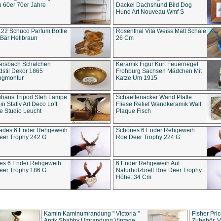
 60er 70er Jahre
Dackel Dachshund Bild Dog
Hund Art Nouveau Wmf S
22 Schuco Parfum Bottle
Rosenthal Vita Weiss Matt Schale
Bär Hellbraun
26 Cm
ersbach Schälchen
Keramik Figur Kurt Feuerriegel
stil Dekor 1865
Frohburg Sachsen Mädchen Mit
ngmontur
Katze Um 1915
uhaus Tripod Steh Lampe
Schaeffenacker Wand Platte
in Stativ Art Deco Loft
Fliese Relief Wandkeramik Wall
e Studio Leucht
Plaque Fisch
ades 6 Ender Rehgeweih
Schönes 6 Ender Rehgeweih
eer Trophy 242 G
Roe Deer Trophy 224 G
es 6 Ender Rehgeweih
6 Ender Rehgeweih Auf
eer Trophy 186 G
Naturholzbrett Roe Deer Trophy
Höhe: 34 Cm
Kamin Kaminumrandung " Victoria "
Fisher Pri
Antik Shabby Umrandung Vintage
Zubehör, V