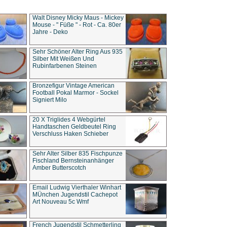
Walt Disney Micky Maus - Mickey
Mouse - " Füße " - Rot - Ca. 80er
Jahre - Deko
Sehr Schöner Alter Ring Aus 935
Silber Mit Weißen Und
Rubinfarbenen Steinen
Bronzefigur Vintage American
Football Pokal Marmor - Sockel
Signiert Milo
20 X Triglides 4 Webgürtel
Handtaschen Geldbeutel Ring
Verschluss Haken Schieber
Sehr Alter Silber 835 Fischpunze
Fischland Bernsteinanhänger
Amber Butterscotch
Email Ludwig Vierthaler Winhart
MÜnchen Jugendstil Cachepot
Art Nouveau 5c Wmf
French Jugendstil Schmetterling