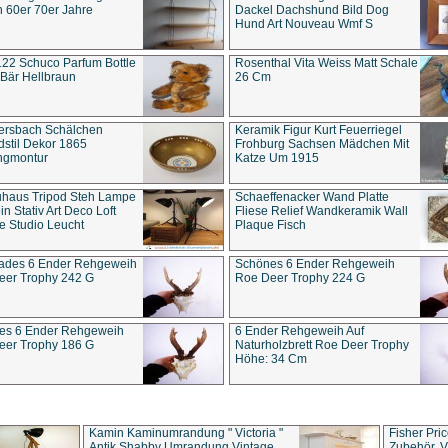
 60er 70er Jahre
Dackel Dachshund Bild Dog
Hund Art Nouveau Wmf S
22 Schuco Parfum Bottle
Rosenthal Vita Weiss Matt Schale
Bär Hellbraun
26 Cm
ersbach Schälchen
Keramik Figur Kurt Feuerriegel
stil Dekor 1865
Frohburg Sachsen Mädchen Mit
ngmontur
Katze Um 1915
uhaus Tripod Steh Lampe
Schaeffenacker Wand Platte
in Stativ Art Deco Loft
Fliese Relief Wandkeramik Wall
e Studio Leucht
Plaque Fisch
ades 6 Ender Rehgeweih
Schönes 6 Ender Rehgeweih
eer Trophy 242 G
Roe Deer Trophy 224 G
es 6 Ender Rehgeweih
6 Ender Rehgeweih Auf
eer Trophy 186 G
Naturholzbrett Roe Deer Trophy
Höhe: 34 Cm
Kamin Kaminumrandung " Victoria "
Fisher Pri
Antik Shabby Umrandung Vintage
Zubehör, V