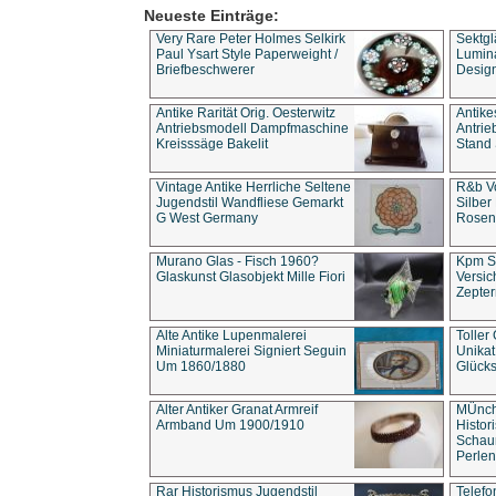
Neueste Einträge:
Very Rare Peter Holmes Selkirk
Sektgl
Paul Ysart Style Paperweight /
Lumina
Briefbeschwerer
Design
Antike Rarität Orig. Oesterwitz
Antike
Antriebsmodell Dampfmaschine
Antri
Kreisssäge Bakelit
Stand 
Vintage Antike Herrliche Seltene
R&b Vo
Jugendstil Wandfliese Gemarkt
Silber
G West Germany
Rosenm
Murano Glas - Fisch 1960?
Kpm S
Glaskunst Glasobjekt Mille Fiori
Versic
Zepter
Alte Antike Lupenmalerei
Toller
Miniaturmalerei Signiert Seguin
Unika
Um 1860/1880
Glücks
Alter Antiker Granat Armreif
MÜnch
Armband Um 1900/1910
Histor
Schaum
Perlen
Rar Historismus Jugendstil
Telefo