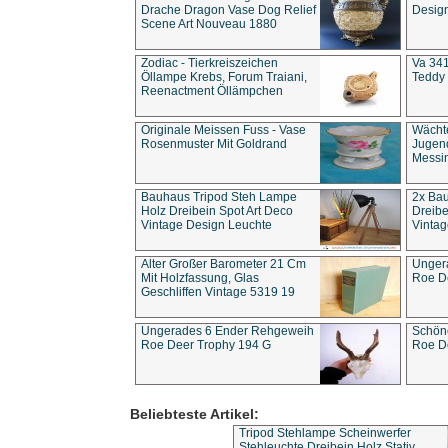
Drache Dragon Vase Dog Relief
Design
Scene Art Nouveau 1880
Zodiac - Tierkreiszeichen
Va 341
Öllampe Krebs, Forum Traiani,
Teddy 
Reenactment Öllämpchen
Originale Meissen Fuss - Vase
Wächt
Rosenmuster Mit Goldrand
Jugend
Messi
Bauhaus Tripod Steh Lampe
2x Ba
Holz Dreibein Spot Art Deco
Dreibe
Vintage Design Leuchte
Vintag
Alter Großer Barometer 21 Cm
Unger
Mit Holzfassung, Glas
Roe D
Geschliffen Vintage 5319 19
Ungerades 6 Ender Rehgeweih
Schön
Roe Deer Trophy 194 G
Roe D
Beliebteste Artikel:
Tripod Stehlampe Scheinwerfer
Stehleuchte Dreibein Holz Stativ