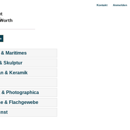
|
Kontakt
Anmelden
 & Maritimes
 & Skulptur
an & Keramik
 & Photographica
he & Flachgewebe
nst