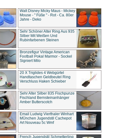
Walt Disney Micky Maus - Mickey
Mouse - " Füße " - Rot - Ca. 80er
Jahre - Deko
Sehr Schöner Alter Ring Aus 935
Silber Mit Weißen Und
Rubinfarbenen Steinen
Bronzefigur Vintage American
Football Pokal Marmor - Sockel
Signiert Milo
20 X Triglides 4 Webgürtel
Handtaschen Geldbeutel Ring
Verschluss Haken Schieber
Sehr Alter Silber 835 Fischpunze
Fischland Bernsteinanhänger
Amber Butterscotch
Email Ludwig Vierthaler Winhart
MÜnchen Jugendstil Cachepot
Art Nouveau 5c Wmf
French Jugendstil Schmetterling