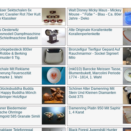
äser Sektschalen 6x
Walt Disney Micky Maus - Mickey
rc Cavalier Rot 70er Kult
Mouse - " Füße " - Blau - Ca. 80er
 Klassiker
Jahre - Deko
s Oesterwitz
Alte Originale Korallenkette
ebsmodell Dampfmaschine
Korallenperlenkette
Schleifmaschine Bakelit
rlegebesteck 800er
Bronzefigur Tierfigur Gepard Auf
 Robbe & Berking
Rauchmarmor - Sockel Signiert
uster 6 Tlg.
Milo
chale Mit Reklame
(mk010) Barocke Meissen Tasse,
herung Feuersozität
Blumenbukett, Marcolini Periode
marke 1. Wahl
1774 - 1814, 1. Wahl
 Glücksbuddha Budda
Schöner Alter Damenring Mit
t Happy Buddha Mönch
Stein Und Kleinen Diamanten
bringer Holzfigur
Gold 375
ner Biedermeier
Damenring Platin 950 Mit Saphir
ische Ohrringe
1, 4 Karat
gold 585 Granate Simili
nablage Telefonregal
Black Forest Jugendstil Hunter