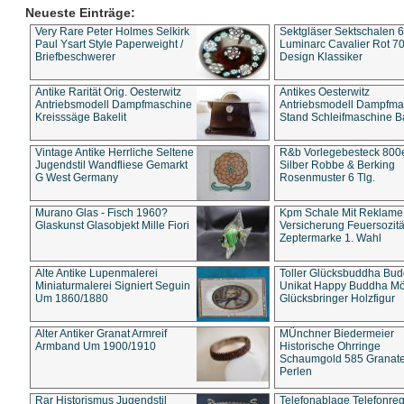
Neueste Einträge:
Very Rare Peter Holmes Selkirk
Sektgläser Sektschalen 
Paul Ysart Style Paperweight /
Luminarc Cavalier Rot 70
Briefbeschwerer
Design Klassiker
Antike Rarität Orig. Oesterwitz
Antikes Oesterwitz
Antriebsmodell Dampfmaschine
Antriebsmodell Dampfma
Kreisssäge Bakelit
Stand Schleifmaschine Ba
Vintage Antike Herrliche Seltene
R&b Vorlegebesteck 800
Jugendstil Wandfliese Gemarkt
Silber Robbe & Berking
G West Germany
Rosenmuster 6 Tlg.
Murano Glas - Fisch 1960?
Kpm Schale Mit Reklame
Glaskunst Glasobjekt Mille Fiori
Versicherung Feuersozitä
Zeptermarke 1. Wahl
Alte Antike Lupenmalerei
Toller Glücksbuddha Bu
Miniaturmalerei Signiert Seguin
Unikat Happy Buddha M
Um 1860/1880
Glücksbringer Holzfigur
Alter Antiker Granat Armreif
MÜnchner Biedermeier
Armband Um 1900/1910
Historische Ohrringe
Schaumgold 585 Granate 
Perlen
Rar Historismus Jugendstil
Telefonablage Telefonreg