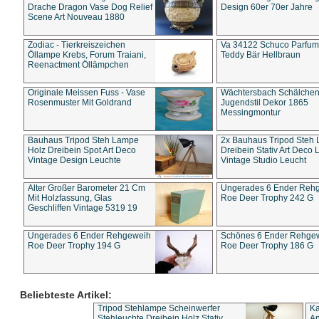
Drache Dragon Vase Dog Relief
Design 60er 70er Jahre
Scene Art Nouveau 1880
Zodiac - Tierkreiszeichen
Va 34122 Schuco Parfum 
Öllampe Krebs, Forum Traiani,
Teddy Bär Hellbraun
Reenactment Öllämpchen
Originale Meissen Fuss - Vase
Wächtersbach Schälche
Rosenmuster Mit Goldrand
Jugendstil Dekor 1865
Messingmontur
Bauhaus Tripod Steh Lampe
2x Bauhaus Tripod Steh
Holz Dreibein Spot Art Deco
Dreibein Stativ Art Deco L
Vintage Design Leuchte
Vintage Studio Leucht
Alter Großer Barometer 21 Cm
Ungerades 6 Ender Reh
Mit Holzfassung, Glas
Roe Deer Trophy 242 G
Geschliffen Vintage 5319 19
Ungerades 6 Ender Rehgeweih
Schönes 6 Ender Rehge
Roe Deer Trophy 194 G
Roe Deer Trophy 186 G
Beliebteste Artikel:
Tripod Stehlampe Scheinwerfer
Ka
Stehleuchte Dreibein Holz Stativ
An