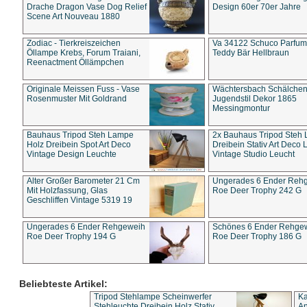
Drache Dragon Vase Dog Relief
Design 60er 70er Jahre
Scene Art Nouveau 1880
Zodiac - Tierkreiszeichen
Va 34122 Schuco Parfum 
Öllampe Krebs, Forum Traiani,
Teddy Bär Hellbraun
Reenactment Öllämpchen
Originale Meissen Fuss - Vase
Wächtersbach Schälche
Rosenmuster Mit Goldrand
Jugendstil Dekor 1865
Messingmontur
Bauhaus Tripod Steh Lampe
2x Bauhaus Tripod Steh
Holz Dreibein Spot Art Deco
Dreibein Stativ Art Deco L
Vintage Design Leuchte
Vintage Studio Leucht
Alter Großer Barometer 21 Cm
Ungerades 6 Ender Reh
Mit Holzfassung, Glas
Roe Deer Trophy 242 G
Geschliffen Vintage 5319 19
Ungerades 6 Ender Rehgeweih
Schönes 6 Ender Rehge
Roe Deer Trophy 194 G
Roe Deer Trophy 186 G
Beliebteste Artikel:
Tripod Stehlampe Scheinwerfer
Ka
Stehleuchte Dreibein Holz Stativ
An