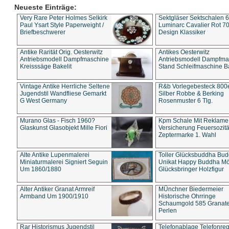
Neueste Einträge:
Very Rare Peter Holmes Selkirk
Sektgläser Sektschalen 
Paul Ysart Style Paperweight /
Luminarc Cavalier Rot 70
Briefbeschwerer
Design Klassiker
Antike Rarität Orig. Oesterwitz
Antikes Oesterwitz
Antriebsmodell Dampfmaschine
Antriebsmodell Dampfma
Kreisssäge Bakelit
Stand Schleifmaschine Ba
Vintage Antike Herrliche Seltene
R&b Vorlegebesteck 800
Jugendstil Wandfliese Gemarkt
Silber Robbe & Berking
G West Germany
Rosenmuster 6 Tlg.
Murano Glas - Fisch 1960?
Kpm Schale Mit Reklame
Glaskunst Glasobjekt Mille Fiori
Versicherung Feuersozitä
Zeptermarke 1. Wahl
Alte Antike Lupenmalerei
Toller Glücksbuddha Bu
Miniaturmalerei Signiert Seguin
Unikat Happy Buddha M
Um 1860/1880
Glücksbringer Holzfigur
Alter Antiker Granat Armreif
MÜnchner Biedermeier
Armband Um 1900/1910
Historische Ohrringe
Schaumgold 585 Granate 
Perlen
Rar Historismus Jugendstil
Telefonablage Telefonreg