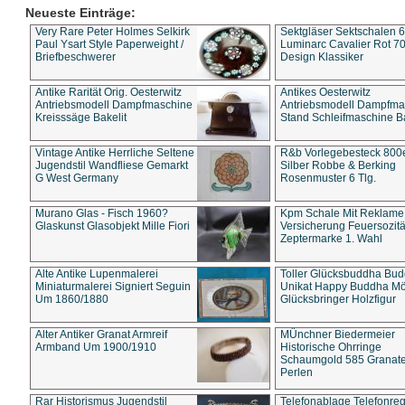
Neueste Einträge:
Very Rare Peter Holmes Selkirk
Sektgläser Sektschalen 
Paul Ysart Style Paperweight /
Luminarc Cavalier Rot 70
Briefbeschwerer
Design Klassiker
Antike Rarität Orig. Oesterwitz
Antikes Oesterwitz
Antriebsmodell Dampfmaschine
Antriebsmodell Dampfma
Kreisssäge Bakelit
Stand Schleifmaschine Ba
Vintage Antike Herrliche Seltene
R&b Vorlegebesteck 800
Jugendstil Wandfliese Gemarkt
Silber Robbe & Berking
G West Germany
Rosenmuster 6 Tlg.
Murano Glas - Fisch 1960?
Kpm Schale Mit Reklame
Glaskunst Glasobjekt Mille Fiori
Versicherung Feuersozitä
Zeptermarke 1. Wahl
Alte Antike Lupenmalerei
Toller Glücksbuddha Bu
Miniaturmalerei Signiert Seguin
Unikat Happy Buddha M
Um 1860/1880
Glücksbringer Holzfigur
Alter Antiker Granat Armreif
MÜnchner Biedermeier
Armband Um 1900/1910
Historische Ohrringe
Schaumgold 585 Granate 
Perlen
Rar Historismus Jugendstil
Telefonablage Telefonreg