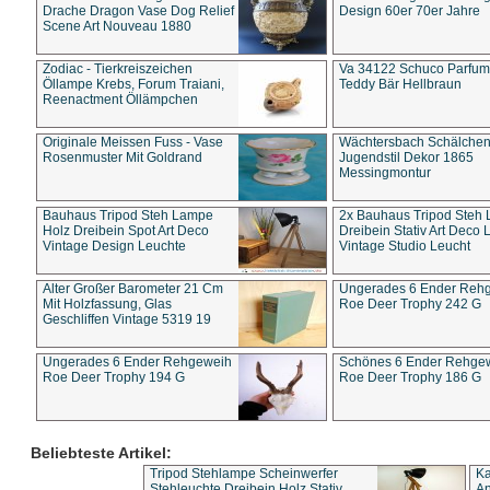
Drache Dragon Vase Dog Relief
Design 60er 70er Jahre
Scene Art Nouveau 1880
Zodiac - Tierkreiszeichen
Va 34122 Schuco Parfum 
Öllampe Krebs, Forum Traiani,
Teddy Bär Hellbraun
Reenactment Öllämpchen
Originale Meissen Fuss - Vase
Wächtersbach Schälche
Rosenmuster Mit Goldrand
Jugendstil Dekor 1865
Messingmontur
Bauhaus Tripod Steh Lampe
2x Bauhaus Tripod Steh
Holz Dreibein Spot Art Deco
Dreibein Stativ Art Deco L
Vintage Design Leuchte
Vintage Studio Leucht
Alter Großer Barometer 21 Cm
Ungerades 6 Ender Reh
Mit Holzfassung, Glas
Roe Deer Trophy 242 G
Geschliffen Vintage 5319 19
Ungerades 6 Ender Rehgeweih
Schönes 6 Ender Rehge
Roe Deer Trophy 194 G
Roe Deer Trophy 186 G
Beliebteste Artikel:
Tripod Stehlampe Scheinwerfer
Ka
Stehleuchte Dreibein Holz Stativ
An