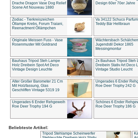
Drache Dragon Vase Dog Relief
Design 60er 70er Jahre
Scene Art Nouveau 1880
Zodiac - Tierkreiszeichen
Va 34122 Schuco Parfum 
Öllampe Krebs, Forum Traiani,
Teddy Bär Hellbraun
Reenactment Öllämpchen
Originale Meissen Fuss - Vase
Wächtersbach Schälche
Rosenmuster Mit Goldrand
Jugendstil Dekor 1865
Messingmontur
Bauhaus Tripod Steh Lampe
2x Bauhaus Tripod Steh
Holz Dreibein Spot Art Deco
Dreibein Stativ Art Deco L
Vintage Design Leuchte
Vintage Studio Leucht
Alter Großer Barometer 21 Cm
Ungerades 6 Ender Reh
Mit Holzfassung, Glas
Roe Deer Trophy 242 G
Geschliffen Vintage 5319 19
Ungerades 6 Ender Rehgeweih
Schönes 6 Ender Rehge
Roe Deer Trophy 194 G
Roe Deer Trophy 186 G
Beliebteste Artikel:
Tripod Stehlampe Scheinwerfer
Ka
Stehleuchte Dreibein Holz Stativ
An