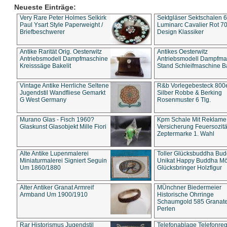
Neueste Einträge:
Very Rare Peter Holmes Selkirk
Sektgläser Sektschalen 
Paul Ysart Style Paperweight /
Luminarc Cavalier Rot 70
Briefbeschwerer
Design Klassiker
Antike Rarität Orig. Oesterwitz
Antikes Oesterwitz
Antriebsmodell Dampfmaschine
Antriebsmodell Dampfma
Kreisssäge Bakelit
Stand Schleifmaschine Ba
Vintage Antike Herrliche Seltene
R&b Vorlegebesteck 800
Jugendstil Wandfliese Gemarkt
Silber Robbe & Berking
G West Germany
Rosenmuster 6 Tlg.
Murano Glas - Fisch 1960?
Kpm Schale Mit Reklame
Glaskunst Glasobjekt Mille Fiori
Versicherung Feuersozitä
Zeptermarke 1. Wahl
Alte Antike Lupenmalerei
Toller Glücksbuddha Bu
Miniaturmalerei Signiert Seguin
Unikat Happy Buddha M
Um 1860/1880
Glücksbringer Holzfigur
Alter Antiker Granat Armreif
MÜnchner Biedermeier
Armband Um 1900/1910
Historische Ohrringe
Schaumgold 585 Granate 
Perlen
Rar Historismus Jugendstil
Telefonablage Telefonreg