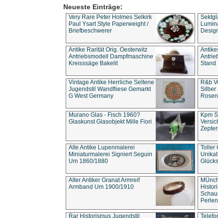
Neueste Einträge:
Very Rare Peter Holmes Selkirk
Sektgl
Paul Ysart Style Paperweight /
Lumina
Briefbeschwerer
Design
Antike Rarität Orig. Oesterwitz
Antike
Antriebsmodell Dampfmaschine
Antri
Kreisssäge Bakelit
Stand 
Vintage Antike Herrliche Seltene
R&b Vo
Jugendstil Wandfliese Gemarkt
Silber
G West Germany
Rosenm
Murano Glas - Fisch 1960?
Kpm S
Glaskunst Glasobjekt Mille Fiori
Versic
Zepter
Alte Antike Lupenmalerei
Toller
Miniaturmalerei Signiert Seguin
Unika
Um 1860/1880
Glücks
Alter Antiker Granat Armreif
MÜnch
Armband Um 1900/1910
Histor
Schaum
Perlen
Rar Historismus Jugendstil
Telefo