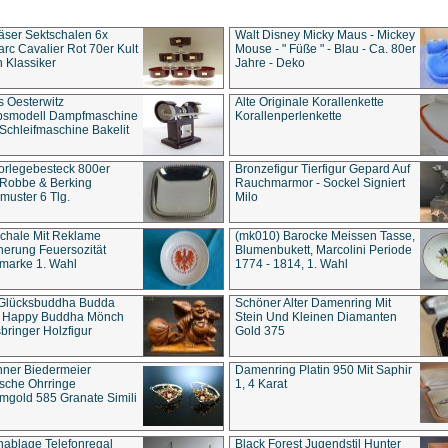
äser Sektschalen 6x
Walt Disney Micky Maus - Mickey
rc Cavalier Rot 70er Kult
Mouse - " Füße " - Blau - Ca. 80er
 Klassiker
Jahre - Deko
s Oesterwitz
Alte Originale Korallenkette
ebsmodell Dampfmaschine
Korallenperlenkette
Schleifmaschine Bakelit
rlegebesteck 800er
Bronzefigur Tierfigur Gepard Auf
 Robbe & Berking
Rauchmarmor - Sockel Signiert
uster 6 Tlg.
Milo
chale Mit Reklame
(mk010) Barocke Meissen Tasse,
herung Feuersozität
Blumenbukett, Marcolini Periode
marke 1. Wahl
1774 - 1814, 1. Wahl
 Glücksbuddha Budda
Schöner Alter Damenring Mit
t Happy Buddha Mönch
Stein Und Kleinen Diamanten
bringer Holzfigur
Gold 375
ner Biedermeier
Damenring Platin 950 Mit Saphir
ische Ohrringe
1, 4 Karat
gold 585 Granate Simili
nablage Telefonregal
Black Forest Jugendstil Hunter