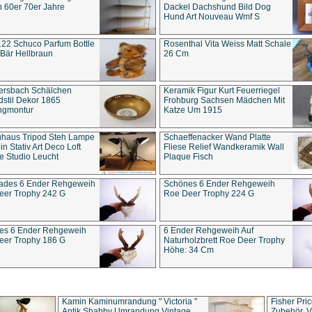
 60er 70er Jahre
Dackel Dachshund Bild Dog
Hund Art Nouveau Wmf S
22 Schuco Parfum Bottle
Rosenthal Vita Weiss Matt Schale
Bär Hellbraun
26 Cm
ersbach Schälchen
Keramik Figur Kurt Feuerriegel
stil Dekor 1865
Frohburg Sachsen Mädchen Mit
ngmontur
Katze Um 1915
uhaus Tripod Steh Lampe
Schaeffenacker Wand Platte
in Stativ Art Deco Loft
Fliese Relief Wandkeramik Wall
e Studio Leucht
Plaque Fisch
ades 6 Ender Rehgeweih
Schönes 6 Ender Rehgeweih
eer Trophy 242 G
Roe Deer Trophy 224 G
es 6 Ender Rehgeweih
6 Ender Rehgeweih Auf
eer Trophy 186 G
Naturholzbrett Roe Deer Trophy
Höhe: 34 Cm
Kamin Kaminumrandung " Victoria "
Fisher Pri
Antik Shabby Umrandung Vintage
Zubehör, V