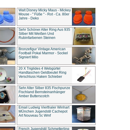
Walt Disney Micky Maus - Mickey
Mouse - " Füße " - Rot - Ca. 80er
Jahre - Deko
Sehr Schöner Alter Ring Aus 935
Silber Mit Weißen Und
Rubinfarbenen Steinen
Bronzefigur Vintage American
Football Pokal Marmor - Sockel
Signiert Milo
20 X Triglides 4 Webgürtel
Handtaschen Geldbeutel Ring
Verschluss Haken Schieber
Sehr Alter Silber 835 Fischpunze
Fischland Bernsteinanhänger
Amber Butterscotch
Email Ludwig Vierthaler Winhart
MÜnchen Jugendstil Cachepot
Art Nouveau 5c Wmf
French Jugendstil Schmetterling