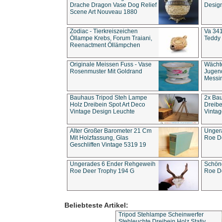
Drache Dragon Vase Dog Relief
Design
Scene Art Nouveau 1880
Zodiac - Tierkreiszeichen
Va 341
Öllampe Krebs, Forum Traiani,
Teddy 
Reenactment Öllämpchen
Originale Meissen Fuss - Vase
Wächt
Rosenmuster Mit Goldrand
Jugend
Messi
Bauhaus Tripod Steh Lampe
2x Ba
Holz Dreibein Spot Art Deco
Dreibe
Vintage Design Leuchte
Vintag
Alter Großer Barometer 21 Cm
Unger
Mit Holzfassung, Glas
Roe D
Geschliffen Vintage 5319 19
Ungerades 6 Ender Rehgeweih
Schön
Roe Deer Trophy 194 G
Roe D
Beliebteste Artikel:
Tripod Stehlampe Scheinwerfer
Stehleuchte Dreibein Holz Stativ