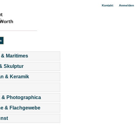
|
Kontakt
Anmelden
 & Maritimes
 & Skulptur
an & Keramik
 & Photographica
he & Flachgewebe
nst