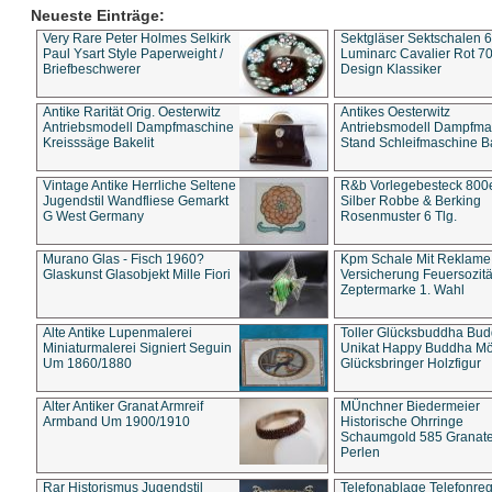
Neueste Einträge:
Very Rare Peter Holmes Selkirk
Sektgläser Sektschalen 
Paul Ysart Style Paperweight /
Luminarc Cavalier Rot 70
Briefbeschwerer
Design Klassiker
Antike Rarität Orig. Oesterwitz
Antikes Oesterwitz
Antriebsmodell Dampfmaschine
Antriebsmodell Dampfma
Kreisssäge Bakelit
Stand Schleifmaschine Ba
Vintage Antike Herrliche Seltene
R&b Vorlegebesteck 800
Jugendstil Wandfliese Gemarkt
Silber Robbe & Berking
G West Germany
Rosenmuster 6 Tlg.
Murano Glas - Fisch 1960?
Kpm Schale Mit Reklame
Glaskunst Glasobjekt Mille Fiori
Versicherung Feuersozitä
Zeptermarke 1. Wahl
Alte Antike Lupenmalerei
Toller Glücksbuddha Bu
Miniaturmalerei Signiert Seguin
Unikat Happy Buddha M
Um 1860/1880
Glücksbringer Holzfigur
Alter Antiker Granat Armreif
MÜnchner Biedermeier
Armband Um 1900/1910
Historische Ohrringe
Schaumgold 585 Granate 
Perlen
Rar Historismus Jugendstil
Telefonablage Telefonreg