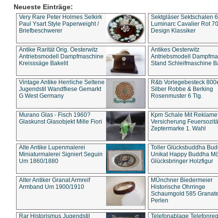
Neueste Einträge:
Very Rare Peter Holmes Selkirk
Sektgläser Sektschalen 
Paul Ysart Style Paperweight /
Luminarc Cavalier Rot 70
Briefbeschwerer
Design Klassiker
Antike Rarität Orig. Oesterwitz
Antikes Oesterwitz
Antriebsmodell Dampfmaschine
Antriebsmodell Dampfma
Kreisssäge Bakelit
Stand Schleifmaschine Ba
Vintage Antike Herrliche Seltene
R&b Vorlegebesteck 800
Jugendstil Wandfliese Gemarkt
Silber Robbe & Berking
G West Germany
Rosenmuster 6 Tlg.
Murano Glas - Fisch 1960?
Kpm Schale Mit Reklame
Glaskunst Glasobjekt Mille Fiori
Versicherung Feuersozitä
Zeptermarke 1. Wahl
Alte Antike Lupenmalerei
Toller Glücksbuddha Bu
Miniaturmalerei Signiert Seguin
Unikat Happy Buddha M
Um 1860/1880
Glücksbringer Holzfigur
Alter Antiker Granat Armreif
MÜnchner Biedermeier
Armband Um 1900/1910
Historische Ohrringe
Schaumgold 585 Granate 
Perlen
Rar Historismus Jugendstil
Telefonablage Telefonreg