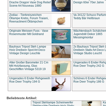
Drache Dragon Vase Dog Relief
Design 60er 70er Jahre
Scene Art Nouveau 1880
Zodiac - Tierkreiszeichen
Va 34122 Schuco Parfum 
Öllampe Krebs, Forum Traiani,
Teddy Bär Hellbraun
Reenactment Öllämpchen
Originale Meissen Fuss - Vase
Wächtersbach Schälche
Rosenmuster Mit Goldrand
Jugendstil Dekor 1865
Messingmontur
Bauhaus Tripod Steh Lampe
2x Bauhaus Tripod Steh
Holz Dreibein Spot Art Deco
Dreibein Stativ Art Deco L
Vintage Design Leuchte
Vintage Studio Leucht
Alter Großer Barometer 21 Cm
Ungerades 6 Ender Reh
Mit Holzfassung, Glas
Roe Deer Trophy 242 G
Geschliffen Vintage 5319 19
Ungerades 6 Ender Rehgeweih
Schönes 6 Ender Rehge
Roe Deer Trophy 194 G
Roe Deer Trophy 186 G
Beliebteste Artikel:
Tripod Stehlampe Scheinwerfer
Ka
Stehleuchte Dreibein Holz Stativ
An