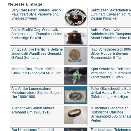
Neueste Einträge:
Very Rare Peter Holmes Selkirk
Sektgläser Sektschalen 
Paul Ysart Style Paperweight /
Luminarc Cavalier Rot 70
Briefbeschwerer
Design Klassiker
Antike Rarität Orig. Oesterwitz
Antikes Oesterwitz
Antriebsmodell Dampfmaschine
Antriebsmodell Dampfma
Kreisssäge Bakelit
Stand Schleifmaschine Ba
Vintage Antike Herrliche Seltene
R&b Vorlegebesteck 800
Jugendstil Wandfliese Gemarkt
Silber Robbe & Berking
G West Germany
Rosenmuster 6 Tlg.
Murano Glas - Fisch 1960?
Kpm Schale Mit Reklame
Glaskunst Glasobjekt Mille Fiori
Versicherung Feuersozitä
Zeptermarke 1. Wahl
Alte Antike Lupenmalerei
Toller Glücksbuddha Bu
Miniaturmalerei Signiert Seguin
Unikat Happy Buddha M
Um 1860/1880
Glücksbringer Holzfigur
Alter Antiker Granat Armreif
MÜnchner Biedermeier
Armband Um 1900/1910
Historische Ohrringe
Schaumgold 585 Granate 
Perlen
Rar Historismus Jugendstil
Telefonablage Telefonreg