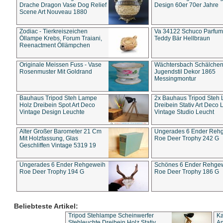
Drache Dragon Vase Dog Relief
Design 60er 70er Jahre
Scene Art Nouveau 1880
Zodiac - Tierkreiszeichen
Va 34122 Schuco Parfum 
Öllampe Krebs, Forum Traiani,
Teddy Bär Hellbraun
Reenactment Öllämpchen
Originale Meissen Fuss - Vase
Wächtersbach Schälche
Rosenmuster Mit Goldrand
Jugendstil Dekor 1865
Messingmontur
Bauhaus Tripod Steh Lampe
2x Bauhaus Tripod Steh
Holz Dreibein Spot Art Deco
Dreibein Stativ Art Deco L
Vintage Design Leuchte
Vintage Studio Leucht
Alter Großer Barometer 21 Cm
Ungerades 6 Ender Reh
Mit Holzfassung, Glas
Roe Deer Trophy 242 G
Geschliffen Vintage 5319 19
Ungerades 6 Ender Rehgeweih
Schönes 6 Ender Rehge
Roe Deer Trophy 194 G
Roe Deer Trophy 186 G
Beliebteste Artikel:
Tripod Stehlampe Scheinwerfer
Ka
Stehleuchte Dreibein Holz Stativ
An