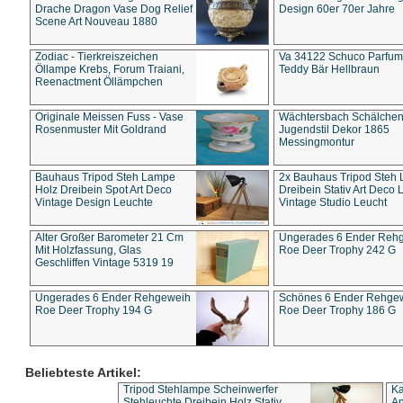
Drache Dragon Vase Dog Relief
Design 60er 70er Jahre
Scene Art Nouveau 1880
Zodiac - Tierkreiszeichen
Va 34122 Schuco Parfum 
Öllampe Krebs, Forum Traiani,
Teddy Bär Hellbraun
Reenactment Öllämpchen
Originale Meissen Fuss - Vase
Wächtersbach Schälche
Rosenmuster Mit Goldrand
Jugendstil Dekor 1865
Messingmontur
Bauhaus Tripod Steh Lampe
2x Bauhaus Tripod Steh
Holz Dreibein Spot Art Deco
Dreibein Stativ Art Deco L
Vintage Design Leuchte
Vintage Studio Leucht
Alter Großer Barometer 21 Cm
Ungerades 6 Ender Reh
Mit Holzfassung, Glas
Roe Deer Trophy 242 G
Geschliffen Vintage 5319 19
Ungerades 6 Ender Rehgeweih
Schönes 6 Ender Rehge
Roe Deer Trophy 194 G
Roe Deer Trophy 186 G
Beliebteste Artikel:
Tripod Stehlampe Scheinwerfer
Ka
Stehleuchte Dreibein Holz Stativ
An