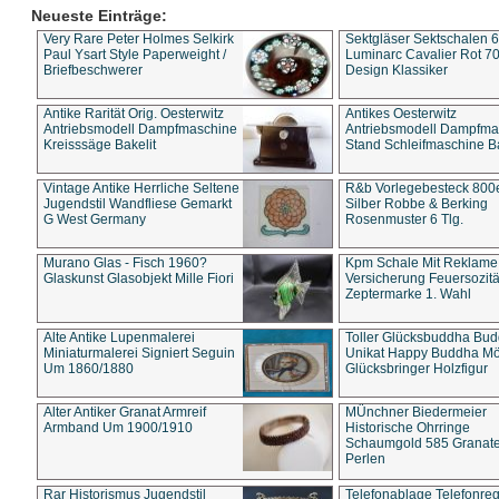
Neueste Einträge:
Very Rare Peter Holmes Selkirk
Sektgläser Sektschalen 
Paul Ysart Style Paperweight /
Luminarc Cavalier Rot 70
Briefbeschwerer
Design Klassiker
Antike Rarität Orig. Oesterwitz
Antikes Oesterwitz
Antriebsmodell Dampfmaschine
Antriebsmodell Dampfma
Kreisssäge Bakelit
Stand Schleifmaschine Ba
Vintage Antike Herrliche Seltene
R&b Vorlegebesteck 800
Jugendstil Wandfliese Gemarkt
Silber Robbe & Berking
G West Germany
Rosenmuster 6 Tlg.
Murano Glas - Fisch 1960?
Kpm Schale Mit Reklame
Glaskunst Glasobjekt Mille Fiori
Versicherung Feuersozitä
Zeptermarke 1. Wahl
Alte Antike Lupenmalerei
Toller Glücksbuddha Bu
Miniaturmalerei Signiert Seguin
Unikat Happy Buddha M
Um 1860/1880
Glücksbringer Holzfigur
Alter Antiker Granat Armreif
MÜnchner Biedermeier
Armband Um 1900/1910
Historische Ohrringe
Schaumgold 585 Granate 
Perlen
Rar Historismus Jugendstil
Telefonablage Telefonreg