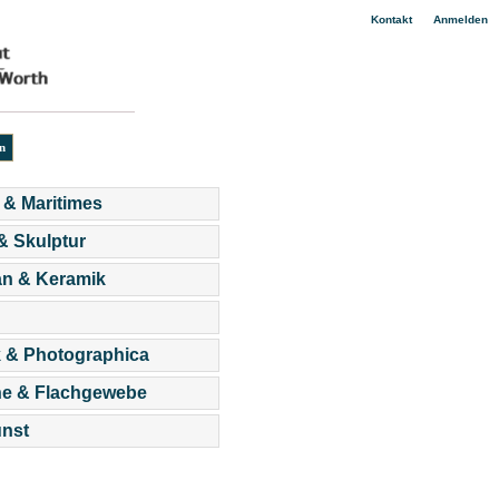
|
Kontakt
Anmelden
 & Maritimes
 & Skulptur
an & Keramik
 & Photographica
he & Flachgewebe
nst