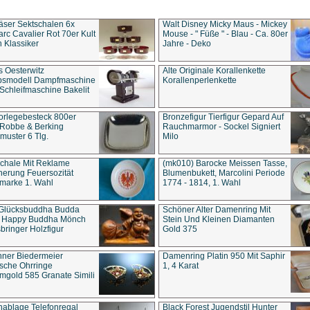
äser Sektschalen 6x
Walt Disney Micky Maus - Mickey
rc Cavalier Rot 70er Kult
Mouse - " Füße " - Blau - Ca. 80er
 Klassiker
Jahre - Deko
s Oesterwitz
Alte Originale Korallenkette
ebsmodell Dampfmaschine
Korallenperlenkette
Schleifmaschine Bakelit
rlegebesteck 800er
Bronzefigur Tierfigur Gepard Auf
 Robbe & Berking
Rauchmarmor - Sockel Signiert
uster 6 Tlg.
Milo
chale Mit Reklame
(mk010) Barocke Meissen Tasse,
herung Feuersozität
Blumenbukett, Marcolini Periode
marke 1. Wahl
1774 - 1814, 1. Wahl
 Glücksbuddha Budda
Schöner Alter Damenring Mit
t Happy Buddha Mönch
Stein Und Kleinen Diamanten
bringer Holzfigur
Gold 375
ner Biedermeier
Damenring Platin 950 Mit Saphir
ische Ohrringe
1, 4 Karat
gold 585 Granate Simili
nablage Telefonregal
Black Forest Jugendstil Hunter