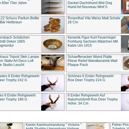
 60er 70er Jahre
Dackel Dachshund Bild Dog
Hund Art Nouveau Wmf S
22 Schuco Parfum Bottle
Rosenthal Vita Weiss Matt Schale
Bär Hellbraun
26 Cm
ersbach Schälchen
Keramik Figur Kurt Feuerriegel
stil Dekor 1865
Frohburg Sachsen Mädchen Mit
ngmontur
Katze Um 1915
uhaus Tripod Steh Lampe
Schaeffenacker Wand Platte
in Stativ Art Deco Loft
Fliese Relief Wandkeramik Wall
e Studio Leucht
Plaque Fisch
ades 6 Ender Rehgeweih
Schönes 6 Ender Rehgeweih
eer Trophy 242 G
Roe Deer Trophy 224 G
es 6 Ender Rehgeweih
6 Ender Rehgeweih Auf
eer Trophy 186 G
Naturholzbrett Roe Deer Trophy
Höhe: 34 Cm
Kamin Kaminumrandung " Victoria "
Fisher Pri
Antik Shabby Umrandung Vintage
Zubehör, V