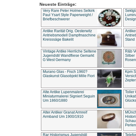
Neueste Einträge:
Very Rare Peter Holmes Selkirk
Sektgl
Paul Ysart Style Paperweight /
Lumina
Briefbeschwerer
Design
Antike Rarität Orig. Oesterwitz
Antike
Antriebsmodell Dampfmaschine
Antri
Kreisssäge Bakelit
Stand 
Vintage Antike Herrliche Seltene
R&b Vo
Jugendstil Wandfliese Gemarkt
Silber
G West Germany
Rosenm
Murano Glas - Fisch 1960?
Kpm S
Glaskunst Glasobjekt Mille Fiori
Versic
Zepter
Alte Antike Lupenmalerei
Toller
Miniaturmalerei Signiert Seguin
Unika
Um 1860/1880
Glücks
Alter Antiker Granat Armreif
MÜnch
Armband Um 1900/1910
Histor
Schaum
Perlen
Rar Historismus Jugendstil
Telefo