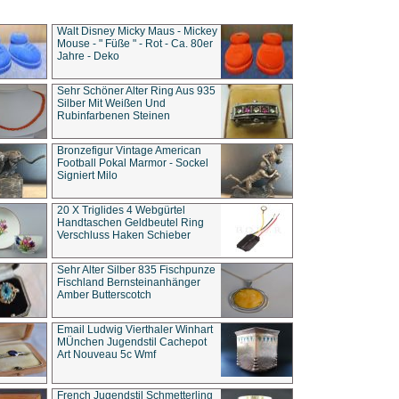
Walt Disney Micky Maus - Mickey
Mouse - " Füße " - Rot - Ca. 80er
Jahre - Deko
Sehr Schöner Alter Ring Aus 935
Silber Mit Weißen Und
Rubinfarbenen Steinen
Bronzefigur Vintage American
Football Pokal Marmor - Sockel
Signiert Milo
20 X Triglides 4 Webgürtel
Handtaschen Geldbeutel Ring
Verschluss Haken Schieber
Sehr Alter Silber 835 Fischpunze
Fischland Bernsteinanhänger
Amber Butterscotch
Email Ludwig Vierthaler Winhart
MÜnchen Jugendstil Cachepot
Art Nouveau 5c Wmf
French Jugendstil Schmetterling