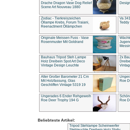
Drache Dragon Vase Dog Relief
Design
Scene Art Nouveau 1880
Zodiac - Tierkreiszeichen
Va 341
Öllampe Krebs, Forum Traiani,
Teddy 
Reenactment Öllämpchen
Originale Meissen Fuss - Vase
Wächt
Rosenmuster Mit Goldrand
Jugend
Messi
Bauhaus Tripod Steh Lampe
2x Ba
Holz Dreibein Spot Art Deco
Dreibe
Vintage Design Leuchte
Vintag
Alter Großer Barometer 21 Cm
Unger
Mit Holzfassung, Glas
Roe D
Geschliffen Vintage 5319 19
Ungerades 6 Ender Rehgeweih
Schön
Roe Deer Trophy 194 G
Roe D
Beliebteste Artikel:
Tripod Stehlampe Scheinwerfer
Stehleuchte Dreibein Holz Stativ