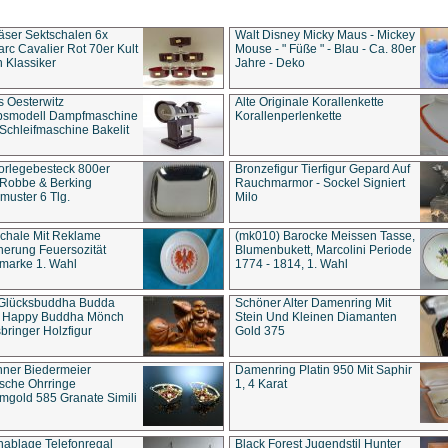
äser Sektschalen 6x
Walt Disney Micky Maus - Mickey
rc Cavalier Rot 70er Kult
Mouse - " Füße " - Blau - Ca. 80er
 Klassiker
Jahre - Deko
s Oesterwitz
Alte Originale Korallenkette
ebsmodell Dampfmaschine
Korallenperlenkette
Schleifmaschine Bakelit
rlegebesteck 800er
Bronzefigur Tierfigur Gepard Auf
 Robbe & Berking
Rauchmarmor - Sockel Signiert
uster 6 Tlg.
Milo
chale Mit Reklame
(mk010) Barocke Meissen Tasse,
herung Feuersozität
Blumenbukett, Marcolini Periode
marke 1. Wahl
1774 - 1814, 1. Wahl
 Glücksbuddha Budda
Schöner Alter Damenring Mit
t Happy Buddha Mönch
Stein Und Kleinen Diamanten
bringer Holzfigur
Gold 375
ner Biedermeier
Damenring Platin 950 Mit Saphir
ische Ohrringe
1, 4 Karat
gold 585 Granate Simili
nablage Telefonregal
Black Forest Jugendstil Hunter