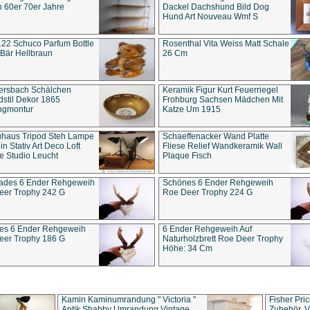
 60er 70er Jahre
Dackel Dachshund Bild Dog
Hund Art Nouveau Wmf S
22 Schuco Parfum Bottle
Rosenthal Vita Weiss Matt Schale
Bär Hellbraun
26 Cm
ersbach Schälchen
Keramik Figur Kurt Feuerriegel
stil Dekor 1865
Frohburg Sachsen Mädchen Mit
ngmontur
Katze Um 1915
uhaus Tripod Steh Lampe
Schaeffenacker Wand Platte
in Stativ Art Deco Loft
Fliese Relief Wandkeramik Wall
e Studio Leucht
Plaque Fisch
ades 6 Ender Rehgeweih
Schönes 6 Ender Rehgeweih
eer Trophy 242 G
Roe Deer Trophy 224 G
es 6 Ender Rehgeweih
6 Ender Rehgeweih Auf
eer Trophy 186 G
Naturholzbrett Roe Deer Trophy
Höhe: 34 Cm
Kamin Kaminumrandung " Victoria "
Fisher Pri
Antik Shabby Umrandung Vintage
Zubehör, V