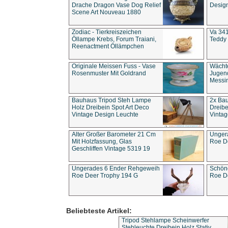
Drache Dragon Vase Dog Relief
Design
Scene Art Nouveau 1880
Zodiac - Tierkreiszeichen
Va 341
Öllampe Krebs, Forum Traiani,
Teddy 
Reenactment Öllämpchen
Originale Meissen Fuss - Vase
Wächt
Rosenmuster Mit Goldrand
Jugend
Messi
Bauhaus Tripod Steh Lampe
2x Ba
Holz Dreibein Spot Art Deco
Dreibe
Vintage Design Leuchte
Vintag
Alter Großer Barometer 21 Cm
Unger
Mit Holzfassung, Glas
Roe D
Geschliffen Vintage 5319 19
Ungerades 6 Ender Rehgeweih
Schön
Roe Deer Trophy 194 G
Roe D
Beliebteste Artikel:
Tripod Stehlampe Scheinwerfer
Stehleuchte Dreibein Holz Stativ