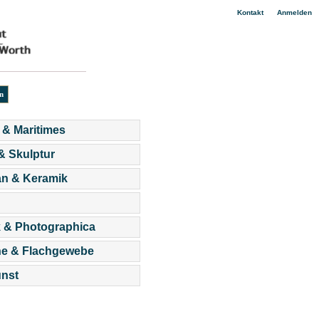
|
Kontakt
Anmelden
 & Maritimes
 & Skulptur
an & Keramik
 & Photographica
he & Flachgewebe
nst