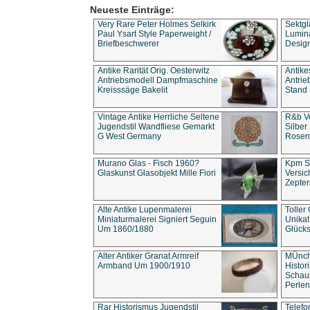
Neueste Einträge:
Very Rare Peter Holmes Selkirk
Sektgl
Paul Ysart Style Paperweight /
Lumina
Briefbeschwerer
Design
Antike Rarität Orig. Oesterwitz
Antike
Antriebsmodell Dampfmaschine
Antri
Kreisssäge Bakelit
Stand 
Vintage Antike Herrliche Seltene
R&b Vo
Jugendstil Wandfliese Gemarkt
Silber
G West Germany
Rosenm
Murano Glas - Fisch 1960?
Kpm S
Glaskunst Glasobjekt Mille Fiori
Versic
Zepter
Alte Antike Lupenmalerei
Toller
Miniaturmalerei Signiert Seguin
Unika
Um 1860/1880
Glücks
Alter Antiker Granat Armreif
MÜnch
Armband Um 1900/1910
Histor
Schaum
Perlen
Rar Historismus Jugendstil
Telefo