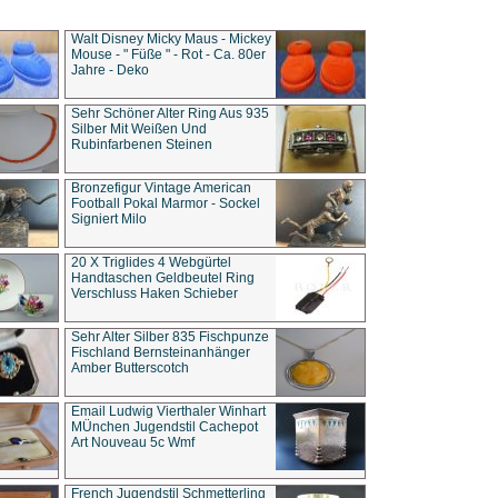
Walt Disney Micky Maus - Mickey
Mouse - " Füße " - Rot - Ca. 80er
Jahre - Deko
Sehr Schöner Alter Ring Aus 935
Silber Mit Weißen Und
Rubinfarbenen Steinen
Bronzefigur Vintage American
Football Pokal Marmor - Sockel
Signiert Milo
20 X Triglides 4 Webgürtel
Handtaschen Geldbeutel Ring
Verschluss Haken Schieber
Sehr Alter Silber 835 Fischpunze
Fischland Bernsteinanhänger
Amber Butterscotch
Email Ludwig Vierthaler Winhart
MÜnchen Jugendstil Cachepot
Art Nouveau 5c Wmf
French Jugendstil Schmetterling