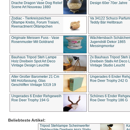
Drache Dragon Vase Dog Relief
Design 60er 70er Jahre
Scene Art Nouveau 1880
Zodiac - Tierkreiszeichen
Va 34122 Schuco Parfum 
Öllampe Krebs, Forum Traiani,
Teddy Bär Hellbraun
Reenactment Öllämpchen
Originale Meissen Fuss - Vase
Wächtersbach Schälche
Rosenmuster Mit Goldrand
Jugendstil Dekor 1865
Messingmontur
Bauhaus Tripod Steh Lampe
2x Bauhaus Tripod Steh
Holz Dreibein Spot Art Deco
Dreibein Stativ Art Deco L
Vintage Design Leuchte
Vintage Studio Leucht
Alter Großer Barometer 21 Cm
Ungerades 6 Ender Reh
Mit Holzfassung, Glas
Roe Deer Trophy 242 G
Geschliffen Vintage 5319 19
Ungerades 6 Ender Rehgeweih
Schönes 6 Ender Rehge
Roe Deer Trophy 194 G
Roe Deer Trophy 186 G
Beliebteste Artikel:
Tripod Stehlampe Scheinwerfer
Ka
Stehleuchte Dreibein Holz Stativ
An