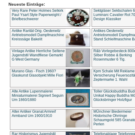
Neueste Einträge:
Very Rare Peter Holmes Selkirk
Sektgläser Sektschalen 
Paul Ysart Style Paperweight /
Luminarc Cavalier Rot 70
Briefbeschwerer
Design Klassiker
Antike Rarität Orig. Oesterwitz
Antikes Oesterwitz
Antriebsmodell Dampfmaschine
Antriebsmodell Dampfma
Kreisssäge Bakelit
Stand Schleifmaschine Ba
Vintage Antike Herrliche Seltene
R&b Vorlegebesteck 800
Jugendstil Wandfliese Gemarkt
Silber Robbe & Berking
G West Germany
Rosenmuster 6 Tlg.
Murano Glas - Fisch 1960?
Kpm Schale Mit Reklame
Glaskunst Glasobjekt Mille Fiori
Versicherung Feuersozitä
Zeptermarke 1. Wahl
Alte Antike Lupenmalerei
Toller Glücksbuddha Bu
Miniaturmalerei Signiert Seguin
Unikat Happy Buddha M
Um 1860/1880
Glücksbringer Holzfigur
Alter Antiker Granat Armreif
MÜnchner Biedermeier
Armband Um 1900/1910
Historische Ohrringe
Schaumgold 585 Granate 
Perlen
Rar Historismus Jugendstil
Telefonablage Telefonreg