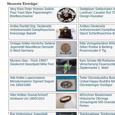
Neueste Einträge:
Very Rare Peter Holmes Selkirk
Sektgläser Sektschalen 
Paul Ysart Style Paperweight /
Luminarc Cavalier Rot 70
Briefbeschwerer
Design Klassiker
Antike Rarität Orig. Oesterwitz
Antikes Oesterwitz
Antriebsmodell Dampfmaschine
Antriebsmodell Dampfma
Kreisssäge Bakelit
Stand Schleifmaschine Ba
Vintage Antike Herrliche Seltene
R&b Vorlegebesteck 800
Jugendstil Wandfliese Gemarkt
Silber Robbe & Berking
G West Germany
Rosenmuster 6 Tlg.
Murano Glas - Fisch 1960?
Kpm Schale Mit Reklame
Glaskunst Glasobjekt Mille Fiori
Versicherung Feuersozitä
Zeptermarke 1. Wahl
Alte Antike Lupenmalerei
Toller Glücksbuddha Bu
Miniaturmalerei Signiert Seguin
Unikat Happy Buddha M
Um 1860/1880
Glücksbringer Holzfigur
Alter Antiker Granat Armreif
MÜnchner Biedermeier
Armband Um 1900/1910
Historische Ohrringe
Schaumgold 585 Granate 
Perlen
Rar Historismus Jugendstil
Telefonablage Telefonreg