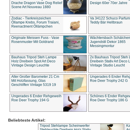
Drache Dragon Vase Dog Relief
Design 60er 70er Jahre
Scene Art Nouveau 1880
Zodiac - Tierkreiszeichen
Va 34122 Schuco Parfum 
Öllampe Krebs, Forum Traiani,
Teddy Bär Hellbraun
Reenactment Öllämpchen
Originale Meissen Fuss - Vase
Wächtersbach Schälche
Rosenmuster Mit Goldrand
Jugendstil Dekor 1865
Messingmontur
Bauhaus Tripod Steh Lampe
2x Bauhaus Tripod Steh
Holz Dreibein Spot Art Deco
Dreibein Stativ Art Deco L
Vintage Design Leuchte
Vintage Studio Leucht
Alter Großer Barometer 21 Cm
Ungerades 6 Ender Reh
Mit Holzfassung, Glas
Roe Deer Trophy 242 G
Geschliffen Vintage 5319 19
Ungerades 6 Ender Rehgeweih
Schönes 6 Ender Rehge
Roe Deer Trophy 194 G
Roe Deer Trophy 186 G
Beliebteste Artikel:
Tripod Stehlampe Scheinwerfer
Ka
Stehleuchte Dreibein Holz Stativ
An