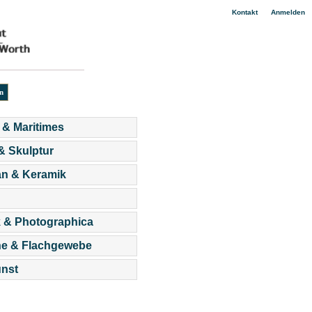
|
Kontakt
Anmelden
 & Maritimes
 & Skulptur
an & Keramik
 & Photographica
he & Flachgewebe
nst