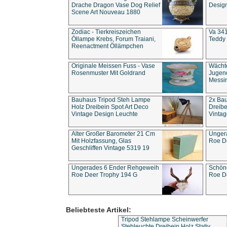
Drache Dragon Vase Dog Relief
Design
Scene Art Nouveau 1880
Zodiac - Tierkreiszeichen
Va 341
Öllampe Krebs, Forum Traiani,
Teddy 
Reenactment Öllämpchen
Originale Meissen Fuss - Vase
Wächt
Rosenmuster Mit Goldrand
Jugend
Messi
Bauhaus Tripod Steh Lampe
2x Ba
Holz Dreibein Spot Art Deco
Dreibe
Vintage Design Leuchte
Vintag
Alter Großer Barometer 21 Cm
Unger
Mit Holzfassung, Glas
Roe D
Geschliffen Vintage 5319 19
Ungerades 6 Ender Rehgeweih
Schön
Roe Deer Trophy 194 G
Roe D
Beliebteste Artikel:
Tripod Stehlampe Scheinwerfer
Stehleuchte Dreibein Holz Stativ