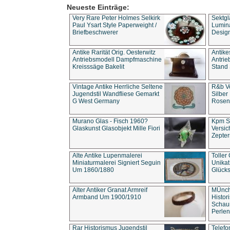
Neueste Einträge:
Very Rare Peter Holmes Selkirk
Sektgl
Paul Ysart Style Paperweight /
Lumina
Briefbeschwerer
Design
Antike Rarität Orig. Oesterwitz
Antike
Antriebsmodell Dampfmaschine
Antri
Kreisssäge Bakelit
Stand 
Vintage Antike Herrliche Seltene
R&b Vo
Jugendstil Wandfliese Gemarkt
Silber
G West Germany
Rosenm
Murano Glas - Fisch 1960?
Kpm S
Glaskunst Glasobjekt Mille Fiori
Versic
Zepter
Alte Antike Lupenmalerei
Toller
Miniaturmalerei Signiert Seguin
Unika
Um 1860/1880
Glücks
Alter Antiker Granat Armreif
MÜnch
Armband Um 1900/1910
Histor
Schaum
Perlen
Rar Historismus Jugendstil
Telefo