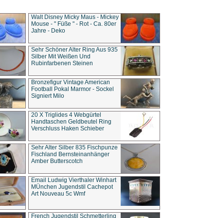
Walt Disney Micky Maus - Mickey
Mouse - " Füße " - Rot - Ca. 80er
Jahre - Deko
Sehr Schöner Alter Ring Aus 935
Silber Mit Weißen Und
Rubinfarbenen Steinen
Bronzefigur Vintage American
Football Pokal Marmor - Sockel
Signiert Milo
20 X Triglides 4 Webgürtel
Handtaschen Geldbeutel Ring
Verschluss Haken Schieber
Sehr Alter Silber 835 Fischpunze
Fischland Bernsteinanhänger
Amber Butterscotch
Email Ludwig Vierthaler Winhart
MÜnchen Jugendstil Cachepot
Art Nouveau 5c Wmf
French Jugendstil Schmetterling