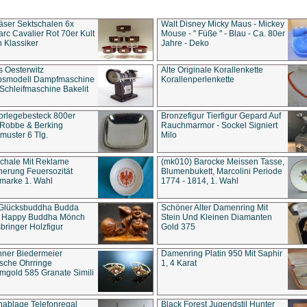
äser Sektschalen 6x
Walt Disney Micky Maus - Mickey
rc Cavalier Rot 70er Kult
Mouse - " Füße " - Blau - Ca. 80er
 Klassiker
Jahre - Deko
s Oesterwitz
Alte Originale Korallenkette
ebsmodell Dampfmaschine
Korallenperlenkette
Schleifmaschine Bakelit
rlegebesteck 800er
Bronzefigur Tierfigur Gepard Auf
 Robbe & Berking
Rauchmarmor - Sockel Signiert
uster 6 Tlg.
Milo
chale Mit Reklame
(mk010) Barocke Meissen Tasse,
herung Feuersozität
Blumenbukett, Marcolini Periode
marke 1. Wahl
1774 - 1814, 1. Wahl
 Glücksbuddha Budda
Schöner Alter Damenring Mit
t Happy Buddha Mönch
Stein Und Kleinen Diamanten
bringer Holzfigur
Gold 375
ner Biedermeier
Damenring Platin 950 Mit Saphir
ische Ohrringe
1, 4 Karat
gold 585 Granate Simili
nablage Telefonregal
Black Forest Jugendstil Hunter