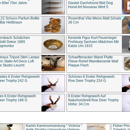
 60er 70er Jahre
Dackel Dachshund Bild Dog
Hund Art Nouveau Wmf S
22 Schuco Parfum Bottle
Rosenthal Vita Weiss Matt Schale
Bär Hellbraun
26 Cm
ersbach Schälchen
Keramik Figur Kurt Feuerriegel
stil Dekor 1865
Frohburg Sachsen Mädchen Mit
ngmontur
Katze Um 1915
uhaus Tripod Steh Lampe
Schaeffenacker Wand Platte
in Stativ Art Deco Loft
Fliese Relief Wandkeramik Wall
e Studio Leucht
Plaque Fisch
ades 6 Ender Rehgeweih
Schönes 6 Ender Rehgeweih
eer Trophy 242 G
Roe Deer Trophy 224 G
es 6 Ender Rehgeweih
6 Ender Rehgeweih Auf
eer Trophy 186 G
Naturholzbrett Roe Deer Trophy
Höhe: 34 Cm
Kamin Kaminumrandung " Victoria "
Fisher Pri
Antik Shabby Umrandung Vintage
Zubehör, V