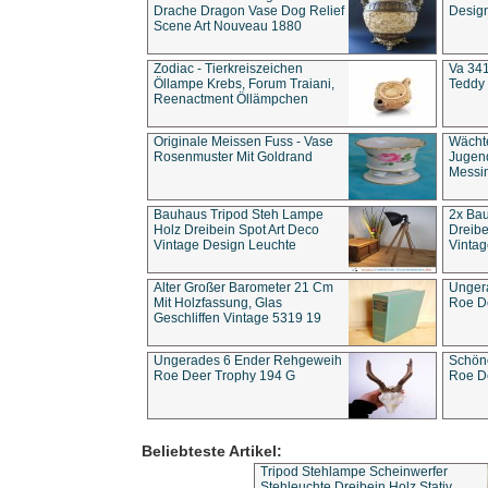
Drache Dragon Vase Dog Relief
Design
Scene Art Nouveau 1880
Zodiac - Tierkreiszeichen
Va 341
Öllampe Krebs, Forum Traiani,
Teddy 
Reenactment Öllämpchen
Originale Meissen Fuss - Vase
Wächt
Rosenmuster Mit Goldrand
Jugend
Messi
Bauhaus Tripod Steh Lampe
2x Ba
Holz Dreibein Spot Art Deco
Dreibe
Vintage Design Leuchte
Vintag
Alter Großer Barometer 21 Cm
Unger
Mit Holzfassung, Glas
Roe D
Geschliffen Vintage 5319 19
Ungerades 6 Ender Rehgeweih
Schön
Roe Deer Trophy 194 G
Roe D
Beliebteste Artikel:
Tripod Stehlampe Scheinwerfer
Stehleuchte Dreibein Holz Stativ