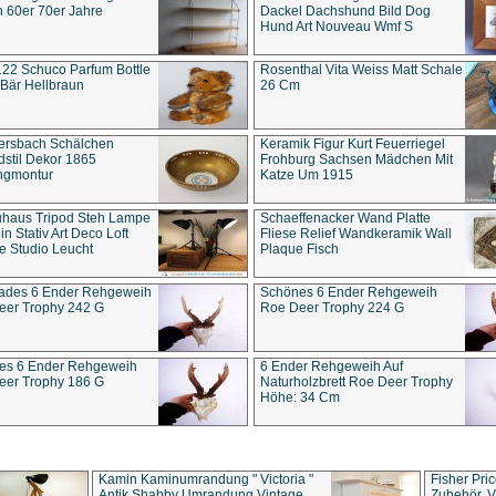
 60er 70er Jahre
Dackel Dachshund Bild Dog
Hund Art Nouveau Wmf S
22 Schuco Parfum Bottle
Rosenthal Vita Weiss Matt Schale
Bär Hellbraun
26 Cm
ersbach Schälchen
Keramik Figur Kurt Feuerriegel
stil Dekor 1865
Frohburg Sachsen Mädchen Mit
ngmontur
Katze Um 1915
uhaus Tripod Steh Lampe
Schaeffenacker Wand Platte
in Stativ Art Deco Loft
Fliese Relief Wandkeramik Wall
e Studio Leucht
Plaque Fisch
ades 6 Ender Rehgeweih
Schönes 6 Ender Rehgeweih
eer Trophy 242 G
Roe Deer Trophy 224 G
es 6 Ender Rehgeweih
6 Ender Rehgeweih Auf
eer Trophy 186 G
Naturholzbrett Roe Deer Trophy
Höhe: 34 Cm
Kamin Kaminumrandung " Victoria "
Fisher Pri
Antik Shabby Umrandung Vintage
Zubehör, V