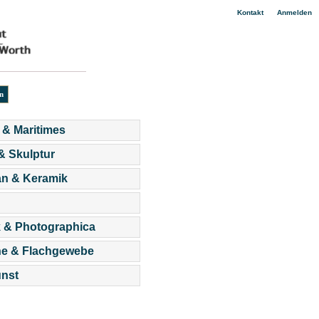
|
Kontakt
Anmelden
 & Maritimes
 & Skulptur
an & Keramik
 & Photographica
he & Flachgewebe
nst