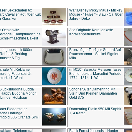
äser Sektschalen 6x
Walt Disney Micky Maus - Mickey
rc Cavalier Rot 70er Kult
Mouse - " Füße " - Blau - Ca. 80er
 Klassiker
Jahre - Deko
s Oesterwitz
Alte Originale Korallenkette
ebsmodell Dampfmaschine
Korallenperlenkette
Schleifmaschine Bakelit
rlegebesteck 800er
Bronzefigur Tierfigur Gepard Auf
 Robbe & Berking
Rauchmarmor - Sockel Signiert
uster 6 Tlg.
Milo
chale Mit Reklame
(mk010) Barocke Meissen Tasse,
herung Feuersozität
Blumenbukett, Marcolini Periode
marke 1. Wahl
1774 - 1814, 1. Wahl
 Glücksbuddha Budda
Schöner Alter Damenring Mit
t Happy Buddha Mönch
Stein Und Kleinen Diamanten
bringer Holzfigur
Gold 375
ner Biedermeier
Damenring Platin 950 Mit Saphir
ische Ohrringe
1, 4 Karat
gold 585 Granate Simili
nablage Telefonregal
Black Forest Jugendstil Hunter