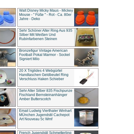
Walt Disney Micky Maus - Mickey
Mouse - " Füße " - Rot - Ca. 80er
Jahre - Deko
Sehr Schöner Alter Ring Aus 935
Silber Mit Weißen Und
Rubinfarbenen Steinen
Bronzefigur Vintage American
Football Pokal Marmor - Sockel
Signiert Milo
20 X Triglides 4 Webgürtel
Handtaschen Geldbeutel Ring
Verschluss Haken Schieber
Sehr Alter Silber 835 Fischpunze
Fischland Bernsteinanhänger
Amber Butterscotch
Email Ludwig Vierthaler Winhart
MÜnchen Jugendstil Cachepot
Art Nouveau 5c Wmf
French Jugendstil Schmetterling