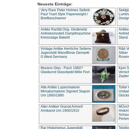
Neueste Einträge:
Very Rare Peter Holmes Selkirk
Sektgl
Paul Ysart Style Paperweight /
Lumina
Briefbeschwerer
Design
Antike Rarität Orig. Oesterwitz
Antike
Antriebsmodell Dampfmaschine
Antri
Kreisssäge Bakelit
Stand 
Vintage Antike Herrliche Seltene
R&b Vo
Jugendstil Wandfliese Gemarkt
Silber
G West Germany
Rosenm
Murano Glas - Fisch 1960?
Kpm S
Glaskunst Glasobjekt Mille Fiori
Versic
Zepter
Alte Antike Lupenmalerei
Toller
Miniaturmalerei Signiert Seguin
Unika
Um 1860/1880
Glücks
Alter Antiker Granat Armreif
MÜnch
Armband Um 1900/1910
Histor
Schaum
Perlen
Rar Historismus Jugendstil
Telefo