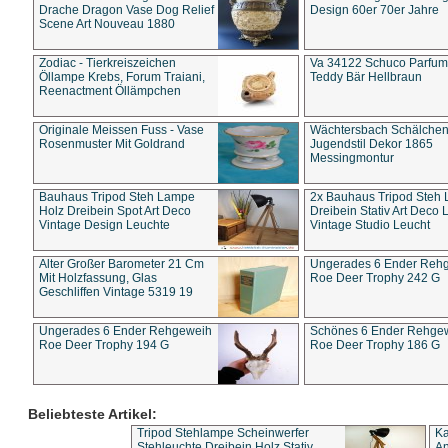
Drache Dragon Vase Dog Relief
Design 60er 70er Jahre
Scene Art Nouveau 1880
Zodiac - Tierkreiszeichen
Va 34122 Schuco Parfum 
Öllampe Krebs, Forum Traiani,
Teddy Bär Hellbraun
Reenactment Öllämpchen
Originale Meissen Fuss - Vase
Wächtersbach Schälche
Rosenmuster Mit Goldrand
Jugendstil Dekor 1865
Messingmontur
Bauhaus Tripod Steh Lampe
2x Bauhaus Tripod Steh
Holz Dreibein Spot Art Deco
Dreibein Stativ Art Deco L
Vintage Design Leuchte
Vintage Studio Leucht
Alter Großer Barometer 21 Cm
Ungerades 6 Ender Reh
Mit Holzfassung, Glas
Roe Deer Trophy 242 G
Geschliffen Vintage 5319 19
Ungerades 6 Ender Rehgeweih
Schönes 6 Ender Rehge
Roe Deer Trophy 194 G
Roe Deer Trophy 186 G
Beliebteste Artikel:
Tripod Stehlampe Scheinwerfer
Ka
Stehleuchte Dreibein Holz Stativ
An