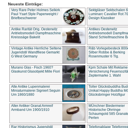
Neueste Einträge:
Very Rare Peter Holmes Selkirk
Sektgläser Sektschalen 
Paul Ysart Style Paperweight /
Luminarc Cavalier Rot 70
Briefbeschwerer
Design Klassiker
Antike Rarität Orig. Oesterwitz
Antikes Oesterwitz
Antriebsmodell Dampfmaschine
Antriebsmodell Dampfma
Kreisssäge Bakelit
Stand Schleifmaschine Ba
Vintage Antike Herrliche Seltene
R&b Vorlegebesteck 800
Jugendstil Wandfliese Gemarkt
Silber Robbe & Berking
G West Germany
Rosenmuster 6 Tlg.
Murano Glas - Fisch 1960?
Kpm Schale Mit Reklame
Glaskunst Glasobjekt Mille Fiori
Versicherung Feuersozitä
Zeptermarke 1. Wahl
Alte Antike Lupenmalerei
Toller Glücksbuddha Bu
Miniaturmalerei Signiert Seguin
Unikat Happy Buddha M
Um 1860/1880
Glücksbringer Holzfigur
Alter Antiker Granat Armreif
MÜnchner Biedermeier
Armband Um 1900/1910
Historische Ohrringe
Schaumgold 585 Granate 
Perlen
Rar Historismus Jugendstil
Telefonablage Telefonreg