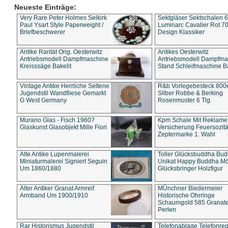
Neueste Einträge:
Very Rare Peter Holmes Selkirk
Sektgläser Sektschalen 
Paul Ysart Style Paperweight /
Luminarc Cavalier Rot 70
Briefbeschwerer
Design Klassiker
Antike Rarität Orig. Oesterwitz
Antikes Oesterwitz
Antriebsmodell Dampfmaschine
Antriebsmodell Dampfma
Kreisssäge Bakelit
Stand Schleifmaschine Ba
Vintage Antike Herrliche Seltene
R&b Vorlegebesteck 800
Jugendstil Wandfliese Gemarkt
Silber Robbe & Berking
G West Germany
Rosenmuster 6 Tlg.
Murano Glas - Fisch 1960?
Kpm Schale Mit Reklame
Glaskunst Glasobjekt Mille Fiori
Versicherung Feuersozitä
Zeptermarke 1. Wahl
Alte Antike Lupenmalerei
Toller Glücksbuddha Bu
Miniaturmalerei Signiert Seguin
Unikat Happy Buddha M
Um 1860/1880
Glücksbringer Holzfigur
Alter Antiker Granat Armreif
MÜnchner Biedermeier
Armband Um 1900/1910
Historische Ohrringe
Schaumgold 585 Granate 
Perlen
Rar Historismus Jugendstil
Telefonablage Telefonreg