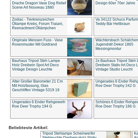
Drache Dragon Vase Dog Relief
Design 60er 70er Jahre
Scene Art Nouveau 1880
Zodiac - Tierkreiszeichen
Va 34122 Schuco Parfum 
Öllampe Krebs, Forum Traiani,
Teddy Bär Hellbraun
Reenactment Öllämpchen
Originale Meissen Fuss - Vase
Wächtersbach Schälche
Rosenmuster Mit Goldrand
Jugendstil Dekor 1865
Messingmontur
Bauhaus Tripod Steh Lampe
2x Bauhaus Tripod Steh
Holz Dreibein Spot Art Deco
Dreibein Stativ Art Deco L
Vintage Design Leuchte
Vintage Studio Leucht
Alter Großer Barometer 21 Cm
Ungerades 6 Ender Reh
Mit Holzfassung, Glas
Roe Deer Trophy 242 G
Geschliffen Vintage 5319 19
Ungerades 6 Ender Rehgeweih
Schönes 6 Ender Rehge
Roe Deer Trophy 194 G
Roe Deer Trophy 186 G
Beliebteste Artikel:
Tripod Stehlampe Scheinwerfer
Ka
Stehleuchte Dreibein Holz Stativ
An