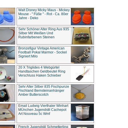
Walt Disney Micky Maus - Mickey
Mouse - " Füße " - Rot - Ca. 80er
Jahre - Deko
Sehr Schöner Alter Ring Aus 935
Silber Mit Weißen Und
Rubinfarbenen Steinen
Bronzefigur Vintage American
Football Pokal Marmor - Sockel
Signiert Milo
20 X Triglides 4 Webgürtel
Handtaschen Geldbeutel Ring
Verschluss Haken Schieber
Sehr Alter Silber 835 Fischpunze
Fischland Bernsteinanhänger
Amber Butterscotch
Email Ludwig Vierthaler Winhart
MÜnchen Jugendstil Cachepot
Art Nouveau 5c Wmf
French Jugendstil Schmetterling