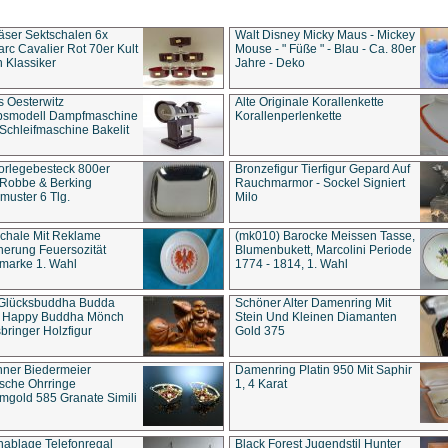
äser Sektschalen 6x
Walt Disney Micky Maus - Mickey
rc Cavalier Rot 70er Kult
Mouse - " Füße " - Blau - Ca. 80er
 Klassiker
Jahre - Deko
s Oesterwitz
Alte Originale Korallenkette
ebsmodell Dampfmaschine
Korallenperlenkette
Schleifmaschine Bakelit
rlegebesteck 800er
Bronzefigur Tierfigur Gepard Auf
 Robbe & Berking
Rauchmarmor - Sockel Signiert
uster 6 Tlg.
Milo
chale Mit Reklame
(mk010) Barocke Meissen Tasse,
herung Feuersozität
Blumenbukett, Marcolini Periode
marke 1. Wahl
1774 - 1814, 1. Wahl
 Glücksbuddha Budda
Schöner Alter Damenring Mit
t Happy Buddha Mönch
Stein Und Kleinen Diamanten
bringer Holzfigur
Gold 375
ner Biedermeier
Damenring Platin 950 Mit Saphir
ische Ohrringe
1, 4 Karat
gold 585 Granate Simili
nablage Telefonregal
Black Forest Jugendstil Hunter