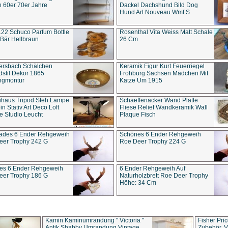
 60er 70er Jahre
Dackel Dachshund Bild Dog
Hund Art Nouveau Wmf S
22 Schuco Parfum Bottle
Rosenthal Vita Weiss Matt Schale
Bär Hellbraun
26 Cm
ersbach Schälchen
Keramik Figur Kurt Feuerriegel
stil Dekor 1865
Frohburg Sachsen Mädchen Mit
ngmontur
Katze Um 1915
uhaus Tripod Steh Lampe
Schaeffenacker Wand Platte
in Stativ Art Deco Loft
Fliese Relief Wandkeramik Wall
e Studio Leucht
Plaque Fisch
ades 6 Ender Rehgeweih
Schönes 6 Ender Rehgeweih
eer Trophy 242 G
Roe Deer Trophy 224 G
es 6 Ender Rehgeweih
6 Ender Rehgeweih Auf
eer Trophy 186 G
Naturholzbrett Roe Deer Trophy
Höhe: 34 Cm
Kamin Kaminumrandung " Victoria "
Fisher Pri
Antik Shabby Umrandung Vintage
Zubehör, V