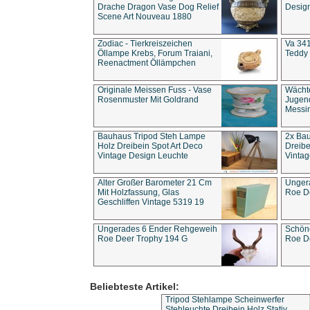
Drache Dragon Vase Dog Relief
Design
Scene Art Nouveau 1880
Zodiac - Tierkreiszeichen
Va 341
Öllampe Krebs, Forum Traiani,
Teddy 
Reenactment Öllämpchen
Originale Meissen Fuss - Vase
Wächt
Rosenmuster Mit Goldrand
Jugend
Messi
Bauhaus Tripod Steh Lampe
2x Ba
Holz Dreibein Spot Art Deco
Dreibe
Vintage Design Leuchte
Vintag
Alter Großer Barometer 21 Cm
Unger
Mit Holzfassung, Glas
Roe D
Geschliffen Vintage 5319 19
Ungerades 6 Ender Rehgeweih
Schön
Roe Deer Trophy 194 G
Roe D
Beliebteste Artikel:
Tripod Stehlampe Scheinwerfer
Stehleuchte Dreibein Holz Stativ