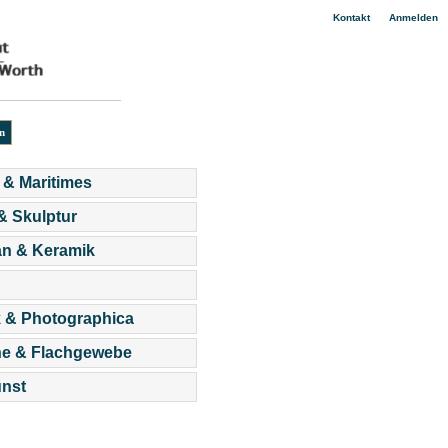
|
Kontakt
Anmelden
 & Maritimes
 & Skulptur
an & Keramik
 & Photographica
he & Flachgewebe
nst