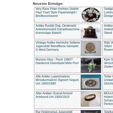
Neueste Einträge:
Very Rare Peter Holmes Selkirk
Sektgl
Paul Ysart Style Paperweight /
Lumina
Briefbeschwerer
Design
Antike Rarität Orig. Oesterwitz
Antike
Antriebsmodell Dampfmaschine
Antri
Kreisssäge Bakelit
Stand 
Vintage Antike Herrliche Seltene
R&b Vo
Jugendstil Wandfliese Gemarkt
Silber
G West Germany
Rosenm
Murano Glas - Fisch 1960?
Kpm S
Glaskunst Glasobjekt Mille Fiori
Versic
Zepter
Alte Antike Lupenmalerei
Toller
Miniaturmalerei Signiert Seguin
Unika
Um 1860/1880
Glücks
Alter Antiker Granat Armreif
MÜnch
Armband Um 1900/1910
Histor
Schaum
Perlen
Rar Historismus Jugendstil
Telefo