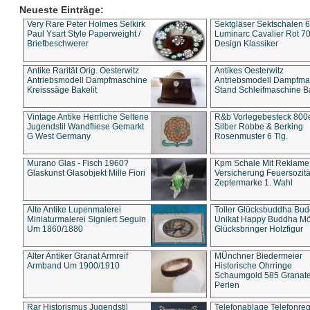
Neueste Einträge:
Very Rare Peter Holmes Selkirk
Sektgläser Sektschalen 
Paul Ysart Style Paperweight /
Luminarc Cavalier Rot 70
Briefbeschwerer
Design Klassiker
Antike Rarität Orig. Oesterwitz
Antikes Oesterwitz
Antriebsmodell Dampfmaschine
Antriebsmodell Dampfma
Kreisssäge Bakelit
Stand Schleifmaschine Ba
Vintage Antike Herrliche Seltene
R&b Vorlegebesteck 800
Jugendstil Wandfliese Gemarkt
Silber Robbe & Berking
G West Germany
Rosenmuster 6 Tlg.
Murano Glas - Fisch 1960?
Kpm Schale Mit Reklame
Glaskunst Glasobjekt Mille Fiori
Versicherung Feuersozitä
Zeptermarke 1. Wahl
Alte Antike Lupenmalerei
Toller Glücksbuddha Bu
Miniaturmalerei Signiert Seguin
Unikat Happy Buddha M
Um 1860/1880
Glücksbringer Holzfigur
Alter Antiker Granat Armreif
MÜnchner Biedermeier
Armband Um 1900/1910
Historische Ohrringe
Schaumgold 585 Granate 
Perlen
Rar Historismus Jugendstil
Telefonablage Telefonreg