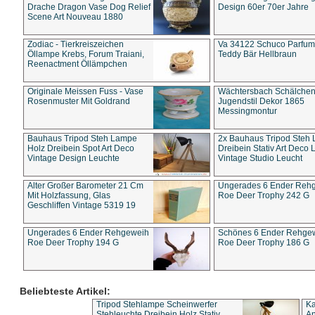
Drache Dragon Vase Dog Relief
Design 60er 70er Jahre
Scene Art Nouveau 1880
Zodiac - Tierkreiszeichen
Va 34122 Schuco Parfum 
Öllampe Krebs, Forum Traiani,
Teddy Bär Hellbraun
Reenactment Öllämpchen
Originale Meissen Fuss - Vase
Wächtersbach Schälche
Rosenmuster Mit Goldrand
Jugendstil Dekor 1865
Messingmontur
Bauhaus Tripod Steh Lampe
2x Bauhaus Tripod Steh
Holz Dreibein Spot Art Deco
Dreibein Stativ Art Deco L
Vintage Design Leuchte
Vintage Studio Leucht
Alter Großer Barometer 21 Cm
Ungerades 6 Ender Reh
Mit Holzfassung, Glas
Roe Deer Trophy 242 G
Geschliffen Vintage 5319 19
Ungerades 6 Ender Rehgeweih
Schönes 6 Ender Rehge
Roe Deer Trophy 194 G
Roe Deer Trophy 186 G
Beliebteste Artikel:
Tripod Stehlampe Scheinwerfer
Ka
Stehleuchte Dreibein Holz Stativ
An