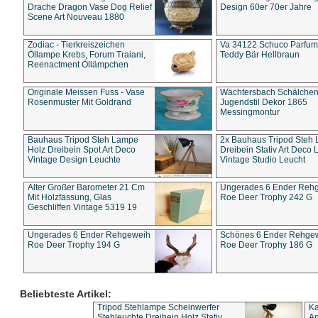
Drache Dragon Vase Dog Relief
Design 60er 70er Jahre
Scene Art Nouveau 1880
Zodiac - Tierkreiszeichen
Va 34122 Schuco Parfum 
Öllampe Krebs, Forum Traiani,
Teddy Bär Hellbraun
Reenactment Öllämpchen
Originale Meissen Fuss - Vase
Wächtersbach Schälche
Rosenmuster Mit Goldrand
Jugendstil Dekor 1865
Messingmontur
Bauhaus Tripod Steh Lampe
2x Bauhaus Tripod Steh
Holz Dreibein Spot Art Deco
Dreibein Stativ Art Deco L
Vintage Design Leuchte
Vintage Studio Leucht
Alter Großer Barometer 21 Cm
Ungerades 6 Ender Reh
Mit Holzfassung, Glas
Roe Deer Trophy 242 G
Geschliffen Vintage 5319 19
Ungerades 6 Ender Rehgeweih
Schönes 6 Ender Rehge
Roe Deer Trophy 194 G
Roe Deer Trophy 186 G
Beliebteste Artikel:
Tripod Stehlampe Scheinwerfer
Ka
Stehleuchte Dreibein Holz Stativ
An