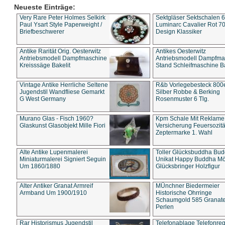
Neueste Einträge:
Very Rare Peter Holmes Selkirk
Sektgläser Sektschalen 
Paul Ysart Style Paperweight /
Luminarc Cavalier Rot 70
Briefbeschwerer
Design Klassiker
Antike Rarität Orig. Oesterwitz
Antikes Oesterwitz
Antriebsmodell Dampfmaschine
Antriebsmodell Dampfma
Kreisssäge Bakelit
Stand Schleifmaschine Ba
Vintage Antike Herrliche Seltene
R&b Vorlegebesteck 800
Jugendstil Wandfliese Gemarkt
Silber Robbe & Berking
G West Germany
Rosenmuster 6 Tlg.
Murano Glas - Fisch 1960?
Kpm Schale Mit Reklame
Glaskunst Glasobjekt Mille Fiori
Versicherung Feuersozitä
Zeptermarke 1. Wahl
Alte Antike Lupenmalerei
Toller Glücksbuddha Bu
Miniaturmalerei Signiert Seguin
Unikat Happy Buddha M
Um 1860/1880
Glücksbringer Holzfigur
Alter Antiker Granat Armreif
MÜnchner Biedermeier
Armband Um 1900/1910
Historische Ohrringe
Schaumgold 585 Granate 
Perlen
Rar Historismus Jugendstil
Telefonablage Telefonreg