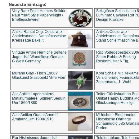
Neueste Einträge:
Very Rare Peter Holmes Selkirk
Sektgläser Sektschalen 
Paul Ysart Style Paperweight /
Luminarc Cavalier Rot 70
Briefbeschwerer
Design Klassiker
Antike Rarität Orig. Oesterwitz
Antikes Oesterwitz
Antriebsmodell Dampfmaschine
Antriebsmodell Dampfma
Kreisssäge Bakelit
Stand Schleifmaschine Ba
Vintage Antike Herrliche Seltene
R&b Vorlegebesteck 800
Jugendstil Wandfliese Gemarkt
Silber Robbe & Berking
G West Germany
Rosenmuster 6 Tlg.
Murano Glas - Fisch 1960?
Kpm Schale Mit Reklame
Glaskunst Glasobjekt Mille Fiori
Versicherung Feuersozitä
Zeptermarke 1. Wahl
Alte Antike Lupenmalerei
Toller Glücksbuddha Bu
Miniaturmalerei Signiert Seguin
Unikat Happy Buddha M
Um 1860/1880
Glücksbringer Holzfigur
Alter Antiker Granat Armreif
MÜnchner Biedermeier
Armband Um 1900/1910
Historische Ohrringe
Schaumgold 585 Granate 
Perlen
Rar Historismus Jugendstil
Telefonablage Telefonreg