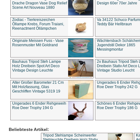
Drache Dragon Vase Dog Relief
Design 60er 70er Jahre
Scene Art Nouveau 1880
Zodiac - Tierkreiszeichen
Va 34122 Schuco Parfum 
Öllampe Krebs, Forum Traiani,
Teddy Bär Hellbraun
Reenactment Öllämpchen
Originale Meissen Fuss - Vase
Wächtersbach Schälche
Rosenmuster Mit Goldrand
Jugendstil Dekor 1865
Messingmontur
Bauhaus Tripod Steh Lampe
2x Bauhaus Tripod Steh
Holz Dreibein Spot Art Deco
Dreibein Stativ Art Deco L
Vintage Design Leuchte
Vintage Studio Leucht
Alter Großer Barometer 21 Cm
Ungerades 6 Ender Reh
Mit Holzfassung, Glas
Roe Deer Trophy 242 G
Geschliffen Vintage 5319 19
Ungerades 6 Ender Rehgeweih
Schönes 6 Ender Rehge
Roe Deer Trophy 194 G
Roe Deer Trophy 186 G
Beliebteste Artikel:
Tripod Stehlampe Scheinwerfer
Ka
Stehleuchte Dreibein Holz Stativ
An