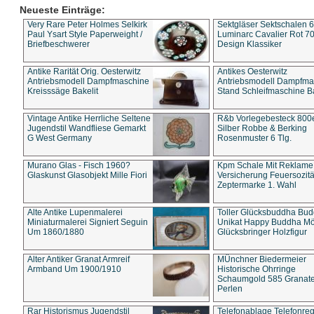
Neueste Einträge:
Very Rare Peter Holmes Selkirk
Sektgläser Sektschalen 
Paul Ysart Style Paperweight /
Luminarc Cavalier Rot 70
Briefbeschwerer
Design Klassiker
Antike Rarität Orig. Oesterwitz
Antikes Oesterwitz
Antriebsmodell Dampfmaschine
Antriebsmodell Dampfma
Kreisssäge Bakelit
Stand Schleifmaschine Ba
Vintage Antike Herrliche Seltene
R&b Vorlegebesteck 800
Jugendstil Wandfliese Gemarkt
Silber Robbe & Berking
G West Germany
Rosenmuster 6 Tlg.
Murano Glas - Fisch 1960?
Kpm Schale Mit Reklame
Glaskunst Glasobjekt Mille Fiori
Versicherung Feuersozitä
Zeptermarke 1. Wahl
Alte Antike Lupenmalerei
Toller Glücksbuddha Bu
Miniaturmalerei Signiert Seguin
Unikat Happy Buddha M
Um 1860/1880
Glücksbringer Holzfigur
Alter Antiker Granat Armreif
MÜnchner Biedermeier
Armband Um 1900/1910
Historische Ohrringe
Schaumgold 585 Granate 
Perlen
Rar Historismus Jugendstil
Telefonablage Telefonreg