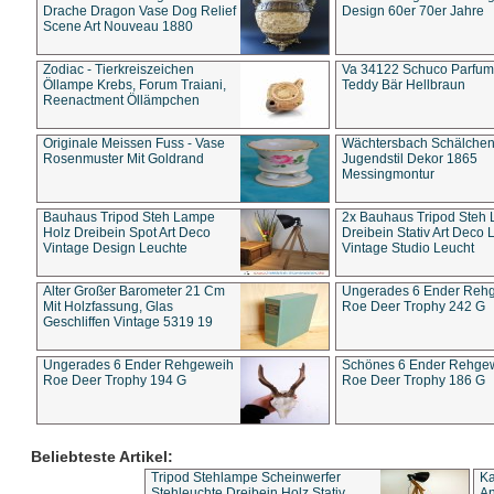
Drache Dragon Vase Dog Relief
Design 60er 70er Jahre
Scene Art Nouveau 1880
Zodiac - Tierkreiszeichen
Va 34122 Schuco Parfum 
Öllampe Krebs, Forum Traiani,
Teddy Bär Hellbraun
Reenactment Öllämpchen
Originale Meissen Fuss - Vase
Wächtersbach Schälche
Rosenmuster Mit Goldrand
Jugendstil Dekor 1865
Messingmontur
Bauhaus Tripod Steh Lampe
2x Bauhaus Tripod Steh
Holz Dreibein Spot Art Deco
Dreibein Stativ Art Deco L
Vintage Design Leuchte
Vintage Studio Leucht
Alter Großer Barometer 21 Cm
Ungerades 6 Ender Reh
Mit Holzfassung, Glas
Roe Deer Trophy 242 G
Geschliffen Vintage 5319 19
Ungerades 6 Ender Rehgeweih
Schönes 6 Ender Rehge
Roe Deer Trophy 194 G
Roe Deer Trophy 186 G
Beliebteste Artikel:
Tripod Stehlampe Scheinwerfer
Ka
Stehleuchte Dreibein Holz Stativ
An