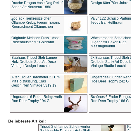
Drache Dragon Vase Dog Relief
Design 60er 70er Jahre
Scene Art Nouveau 1880
Zodiac - Tierkreiszeichen
Va 34122 Schuco Parfum 
Öllampe Krebs, Forum Traiani,
Teddy Bär Hellbraun
Reenactment Öllämpchen
Originale Meissen Fuss - Vase
Wächtersbach Schälche
Rosenmuster Mit Goldrand
Jugendstil Dekor 1865
Messingmontur
Bauhaus Tripod Steh Lampe
2x Bauhaus Tripod Steh
Holz Dreibein Spot Art Deco
Dreibein Stativ Art Deco L
Vintage Design Leuchte
Vintage Studio Leucht
Alter Großer Barometer 21 Cm
Ungerades 6 Ender Reh
Mit Holzfassung, Glas
Roe Deer Trophy 242 G
Geschliffen Vintage 5319 19
Ungerades 6 Ender Rehgeweih
Schönes 6 Ender Rehge
Roe Deer Trophy 194 G
Roe Deer Trophy 186 G
Beliebteste Artikel:
Tripod Stehlampe Scheinwerfer
Ka
Stehleuchte Dreibein Holz Stativ
An