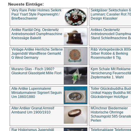
Neueste Einträge:
Very Rare Peter Holmes Selkirk
Sektgläser Sektschalen 
Paul Ysart Style Paperweight /
Luminarc Cavalier Rot 70
Briefbeschwerer
Design Klassiker
Antike Rarität Orig. Oesterwitz
Antikes Oesterwitz
Antriebsmodell Dampfmaschine
Antriebsmodell Dampfma
Kreisssäge Bakelit
Stand Schleifmaschine Ba
Vintage Antike Herrliche Seltene
R&b Vorlegebesteck 800
Jugendstil Wandfliese Gemarkt
Silber Robbe & Berking
G West Germany
Rosenmuster 6 Tlg.
Murano Glas - Fisch 1960?
Kpm Schale Mit Reklame
Glaskunst Glasobjekt Mille Fiori
Versicherung Feuersozitä
Zeptermarke 1. Wahl
Alte Antike Lupenmalerei
Toller Glücksbuddha Bu
Miniaturmalerei Signiert Seguin
Unikat Happy Buddha M
Um 1860/1880
Glücksbringer Holzfigur
Alter Antiker Granat Armreif
MÜnchner Biedermeier
Armband Um 1900/1910
Historische Ohrringe
Schaumgold 585 Granate 
Perlen
Rar Historismus Jugendstil
Telefonablage Telefonreg