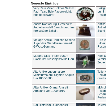
Neueste Einträge:
Very Rare Peter Holmes Selkirk
Sektgl
Paul Ysart Style Paperweight /
Lumina
Briefbeschwerer
Design
Antike Rarität Orig. Oesterwitz
Antike
Antriebsmodell Dampfmaschine
Antri
Kreisssäge Bakelit
Stand 
Vintage Antike Herrliche Seltene
R&b Vo
Jugendstil Wandfliese Gemarkt
Silber
G West Germany
Rosenm
Murano Glas - Fisch 1960?
Kpm S
Glaskunst Glasobjekt Mille Fiori
Versic
Zepter
Alte Antike Lupenmalerei
Toller
Miniaturmalerei Signiert Seguin
Unika
Um 1860/1880
Glücks
Alter Antiker Granat Armreif
MÜnch
Armband Um 1900/1910
Histor
Schaum
Perlen
Rar Historismus Jugendstil
Telefo