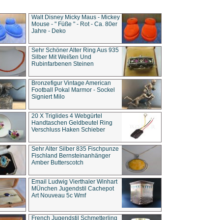
Walt Disney Micky Maus - Mickey
Mouse - " Füße " - Rot - Ca. 80er
Jahre - Deko
Sehr Schöner Alter Ring Aus 935
Silber Mit Weißen Und
Rubinfarbenen Steinen
Bronzefigur Vintage American
Football Pokal Marmor - Sockel
Signiert Milo
20 X Triglides 4 Webgürtel
Handtaschen Geldbeutel Ring
Verschluss Haken Schieber
Sehr Alter Silber 835 Fischpunze
Fischland Bernsteinanhänger
Amber Butterscotch
Email Ludwig Vierthaler Winhart
MÜnchen Jugendstil Cachepot
Art Nouveau 5c Wmf
French Jugendstil Schmetterling