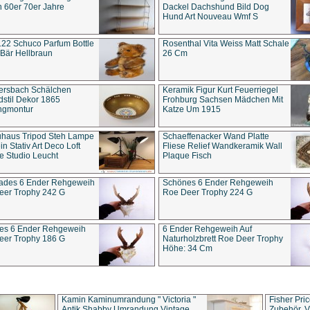
 60er 70er Jahre
Dackel Dachshund Bild Dog
Hund Art Nouveau Wmf S
22 Schuco Parfum Bottle
Rosenthal Vita Weiss Matt Schale
Bär Hellbraun
26 Cm
ersbach Schälchen
Keramik Figur Kurt Feuerriegel
stil Dekor 1865
Frohburg Sachsen Mädchen Mit
ngmontur
Katze Um 1915
uhaus Tripod Steh Lampe
Schaeffenacker Wand Platte
in Stativ Art Deco Loft
Fliese Relief Wandkeramik Wall
e Studio Leucht
Plaque Fisch
ades 6 Ender Rehgeweih
Schönes 6 Ender Rehgeweih
eer Trophy 242 G
Roe Deer Trophy 224 G
es 6 Ender Rehgeweih
6 Ender Rehgeweih Auf
eer Trophy 186 G
Naturholzbrett Roe Deer Trophy
Höhe: 34 Cm
Kamin Kaminumrandung " Victoria "
Fisher Pri
Antik Shabby Umrandung Vintage
Zubehör, V