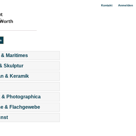
|
Kontakt
Anmelden
 & Maritimes
 & Skulptur
an & Keramik
 & Photographica
he & Flachgewebe
nst