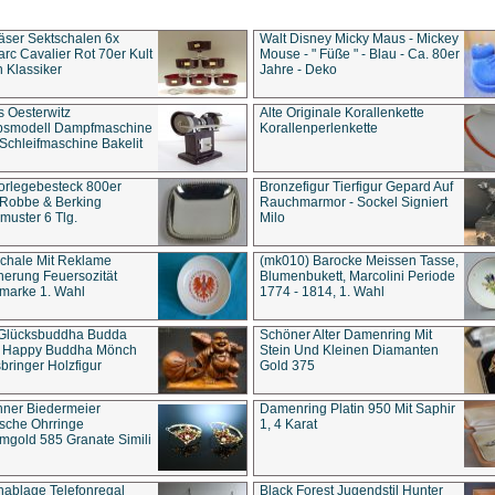
äser Sektschalen 6x
Walt Disney Micky Maus - Mickey
rc Cavalier Rot 70er Kult
Mouse - " Füße " - Blau - Ca. 80er
 Klassiker
Jahre - Deko
s Oesterwitz
Alte Originale Korallenkette
ebsmodell Dampfmaschine
Korallenperlenkette
Schleifmaschine Bakelit
rlegebesteck 800er
Bronzefigur Tierfigur Gepard Auf
 Robbe & Berking
Rauchmarmor - Sockel Signiert
uster 6 Tlg.
Milo
chale Mit Reklame
(mk010) Barocke Meissen Tasse,
herung Feuersozität
Blumenbukett, Marcolini Periode
marke 1. Wahl
1774 - 1814, 1. Wahl
 Glücksbuddha Budda
Schöner Alter Damenring Mit
t Happy Buddha Mönch
Stein Und Kleinen Diamanten
bringer Holzfigur
Gold 375
ner Biedermeier
Damenring Platin 950 Mit Saphir
ische Ohrringe
1, 4 Karat
gold 585 Granate Simili
nablage Telefonregal
Black Forest Jugendstil Hunter