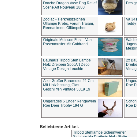
Drache Dragon Vase Dog Relief
Design
Scene Art Nouveau 1880
Zodiac - Tierkreiszeichen
Va 341
Öllampe Krebs, Forum Traiani,
Teddy 
Reenactment Öllämpchen
Originale Meissen Fuss - Vase
Wächt
Rosenmuster Mit Goldrand
Jugend
Messi
Bauhaus Tripod Steh Lampe
2x Ba
Holz Dreibein Spot Art Deco
Dreibe
Vintage Design Leuchte
Vintag
Alter Großer Barometer 21 Cm
Unger
Mit Holzfassung, Glas
Roe D
Geschliffen Vintage 5319 19
Ungerades 6 Ender Rehgeweih
Schön
Roe Deer Trophy 194 G
Roe D
Beliebteste Artikel:
Tripod Stehlampe Scheinwerfer
Stehleuchte Dreibein Holz Stativ