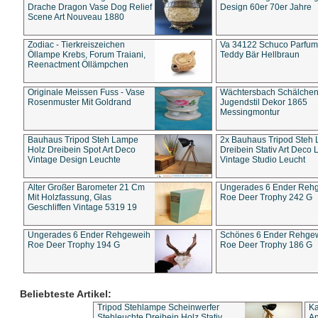
Drache Dragon Vase Dog Relief
Design 60er 70er Jahre
Scene Art Nouveau 1880
Zodiac - Tierkreiszeichen
Va 34122 Schuco Parfum 
Öllampe Krebs, Forum Traiani,
Teddy Bär Hellbraun
Reenactment Öllämpchen
Originale Meissen Fuss - Vase
Wächtersbach Schälche
Rosenmuster Mit Goldrand
Jugendstil Dekor 1865
Messingmontur
Bauhaus Tripod Steh Lampe
2x Bauhaus Tripod Steh
Holz Dreibein Spot Art Deco
Dreibein Stativ Art Deco L
Vintage Design Leuchte
Vintage Studio Leucht
Alter Großer Barometer 21 Cm
Ungerades 6 Ender Reh
Mit Holzfassung, Glas
Roe Deer Trophy 242 G
Geschliffen Vintage 5319 19
Ungerades 6 Ender Rehgeweih
Schönes 6 Ender Rehge
Roe Deer Trophy 194 G
Roe Deer Trophy 186 G
Beliebteste Artikel:
Tripod Stehlampe Scheinwerfer
Ka
Stehleuchte Dreibein Holz Stativ
An