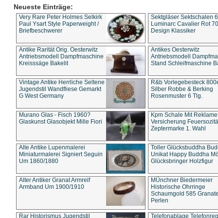
Neueste Einträge:
Very Rare Peter Holmes Selkirk
Sektgläser Sektschalen 
Paul Ysart Style Paperweight /
Luminarc Cavalier Rot 70
Briefbeschwerer
Design Klassiker
Antike Rarität Orig. Oesterwitz
Antikes Oesterwitz
Antriebsmodell Dampfmaschine
Antriebsmodell Dampfma
Kreisssäge Bakelit
Stand Schleifmaschine Ba
Vintage Antike Herrliche Seltene
R&b Vorlegebesteck 800
Jugendstil Wandfliese Gemarkt
Silber Robbe & Berking
G West Germany
Rosenmuster 6 Tlg.
Murano Glas - Fisch 1960?
Kpm Schale Mit Reklame
Glaskunst Glasobjekt Mille Fiori
Versicherung Feuersozitä
Zeptermarke 1. Wahl
Alte Antike Lupenmalerei
Toller Glücksbuddha Bu
Miniaturmalerei Signiert Seguin
Unikat Happy Buddha M
Um 1860/1880
Glücksbringer Holzfigur
Alter Antiker Granat Armreif
MÜnchner Biedermeier
Armband Um 1900/1910
Historische Ohrringe
Schaumgold 585 Granate 
Perlen
Rar Historismus Jugendstil
Telefonablage Telefonreg