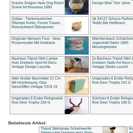
Drache Dragon Vase Dog Relief
Design 60er 70er Jahre
Scene Art Nouveau 1880
Zodiac - Tierkreiszeichen
Va 34122 Schuco Parfum 
Öllampe Krebs, Forum Traiani,
Teddy Bär Hellbraun
Reenactment Öllämpchen
Originale Meissen Fuss - Vase
Wächtersbach Schälche
Rosenmuster Mit Goldrand
Jugendstil Dekor 1865
Messingmontur
Bauhaus Tripod Steh Lampe
2x Bauhaus Tripod Steh
Holz Dreibein Spot Art Deco
Dreibein Stativ Art Deco L
Vintage Design Leuchte
Vintage Studio Leucht
Alter Großer Barometer 21 Cm
Ungerades 6 Ender Reh
Mit Holzfassung, Glas
Roe Deer Trophy 242 G
Geschliffen Vintage 5319 19
Ungerades 6 Ender Rehgeweih
Schönes 6 Ender Rehge
Roe Deer Trophy 194 G
Roe Deer Trophy 186 G
Beliebteste Artikel:
Tripod Stehlampe Scheinwerfer
Ka
Stehleuchte Dreibein Holz Stativ
An