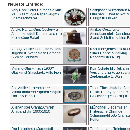
Neueste Einträge:
Very Rare Peter Holmes Selkirk
Sektgläser Sektschalen 
Paul Ysart Style Paperweight /
Luminarc Cavalier Rot 70
Briefbeschwerer
Design Klassiker
Antike Rarität Orig. Oesterwitz
Antikes Oesterwitz
Antriebsmodell Dampfmaschine
Antriebsmodell Dampfma
Kreisssäge Bakelit
Stand Schleifmaschine Ba
Vintage Antike Herrliche Seltene
R&b Vorlegebesteck 800
Jugendstil Wandfliese Gemarkt
Silber Robbe & Berking
G West Germany
Rosenmuster 6 Tlg.
Murano Glas - Fisch 1960?
Kpm Schale Mit Reklame
Glaskunst Glasobjekt Mille Fiori
Versicherung Feuersozitä
Zeptermarke 1. Wahl
Alte Antike Lupenmalerei
Toller Glücksbuddha Bu
Miniaturmalerei Signiert Seguin
Unikat Happy Buddha M
Um 1860/1880
Glücksbringer Holzfigur
Alter Antiker Granat Armreif
MÜnchner Biedermeier
Armband Um 1900/1910
Historische Ohrringe
Schaumgold 585 Granate 
Perlen
Rar Historismus Jugendstil
Telefonablage Telefonreg