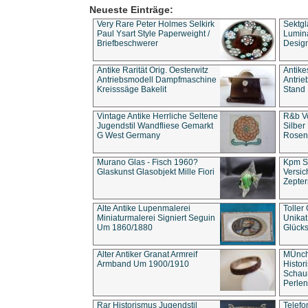
Neueste Einträge:
Very Rare Peter Holmes Selkirk
Sektgl
Paul Ysart Style Paperweight /
Lumina
Briefbeschwerer
Design
Antike Rarität Orig. Oesterwitz
Antike
Antriebsmodell Dampfmaschine
Antri
Kreisssäge Bakelit
Stand 
Vintage Antike Herrliche Seltene
R&b Vo
Jugendstil Wandfliese Gemarkt
Silber
G West Germany
Rosenm
Murano Glas - Fisch 1960?
Kpm S
Glaskunst Glasobjekt Mille Fiori
Versic
Zepter
Alte Antike Lupenmalerei
Toller
Miniaturmalerei Signiert Seguin
Unika
Um 1860/1880
Glücks
Alter Antiker Granat Armreif
MÜnch
Armband Um 1900/1910
Histor
Schaum
Perlen
Rar Historismus Jugendstil
Telefo