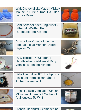
Walt Disney Micky Maus - Mickey
Mouse - " Füße " - Rot - Ca. 80er
Jahre - Deko
Sehr Schöner Alter Ring Aus 935
Silber Mit Weißen Und
Rubinfarbenen Steinen
Bronzefigur Vintage American
Football Pokal Marmor - Sockel
Signiert Milo
20 X Triglides 4 Webgürtel
Handtaschen Geldbeutel Ring
Verschluss Haken Schieber
Sehr Alter Silber 835 Fischpunze
Fischland Bernsteinanhänger
Amber Butterscotch
Email Ludwig Vierthaler Winhart
MÜnchen Jugendstil Cachepot
Art Nouveau 5c Wmf
French Jugendstil Schmetterling