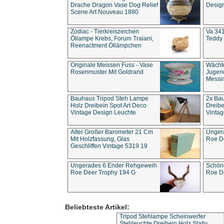
Drache Dragon Vase Dog Relief
Design
Scene Art Nouveau 1880
Zodiac - Tierkreiszeichen
Va 341
Öllampe Krebs, Forum Traiani,
Teddy 
Reenactment Öllämpchen
Originale Meissen Fuss - Vase
Wächt
Rosenmuster Mit Goldrand
Jugend
Messi
Bauhaus Tripod Steh Lampe
2x Ba
Holz Dreibein Spot Art Deco
Dreibe
Vintage Design Leuchte
Vintag
Alter Großer Barometer 21 Cm
Unger
Mit Holzfassung, Glas
Roe D
Geschliffen Vintage 5319 19
Ungerades 6 Ender Rehgeweih
Schön
Roe Deer Trophy 194 G
Roe D
Beliebteste Artikel:
Tripod Stehlampe Scheinwerfer
Stehleuchte Dreibein Holz Stativ