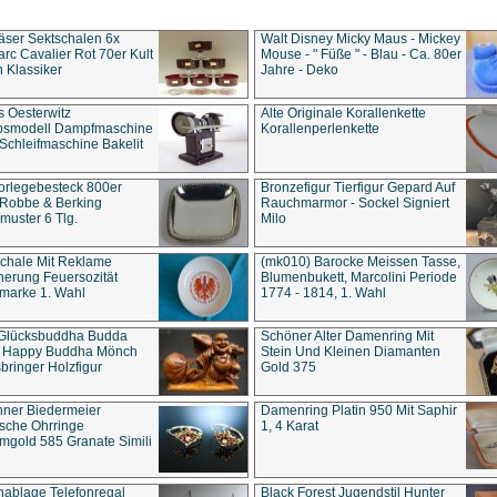
äser Sektschalen 6x
Walt Disney Micky Maus - Mickey
rc Cavalier Rot 70er Kult
Mouse - " Füße " - Blau - Ca. 80er
 Klassiker
Jahre - Deko
s Oesterwitz
Alte Originale Korallenkette
ebsmodell Dampfmaschine
Korallenperlenkette
Schleifmaschine Bakelit
rlegebesteck 800er
Bronzefigur Tierfigur Gepard Auf
 Robbe & Berking
Rauchmarmor - Sockel Signiert
uster 6 Tlg.
Milo
chale Mit Reklame
(mk010) Barocke Meissen Tasse,
herung Feuersozität
Blumenbukett, Marcolini Periode
marke 1. Wahl
1774 - 1814, 1. Wahl
 Glücksbuddha Budda
Schöner Alter Damenring Mit
t Happy Buddha Mönch
Stein Und Kleinen Diamanten
bringer Holzfigur
Gold 375
ner Biedermeier
Damenring Platin 950 Mit Saphir
ische Ohrringe
1, 4 Karat
gold 585 Granate Simili
nablage Telefonregal
Black Forest Jugendstil Hunter