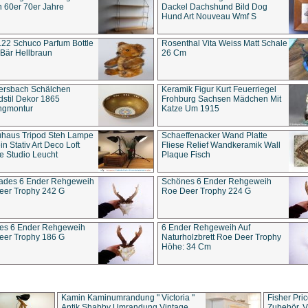
 60er 70er Jahre
Dackel Dachshund Bild Dog
Hund Art Nouveau Wmf S
22 Schuco Parfum Bottle
Rosenthal Vita Weiss Matt Schale
Bär Hellbraun
26 Cm
ersbach Schälchen
Keramik Figur Kurt Feuerriegel
stil Dekor 1865
Frohburg Sachsen Mädchen Mit
ngmontur
Katze Um 1915
uhaus Tripod Steh Lampe
Schaeffenacker Wand Platte
in Stativ Art Deco Loft
Fliese Relief Wandkeramik Wall
e Studio Leucht
Plaque Fisch
ades 6 Ender Rehgeweih
Schönes 6 Ender Rehgeweih
eer Trophy 242 G
Roe Deer Trophy 224 G
es 6 Ender Rehgeweih
6 Ender Rehgeweih Auf
eer Trophy 186 G
Naturholzbrett Roe Deer Trophy
Höhe: 34 Cm
Kamin Kaminumrandung " Victoria "
Fisher Pri
Antik Shabby Umrandung Vintage
Zubehör, V