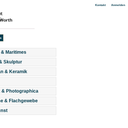
|
Kontakt
Anmelden
 & Maritimes
 & Skulptur
an & Keramik
 & Photographica
he & Flachgewebe
nst