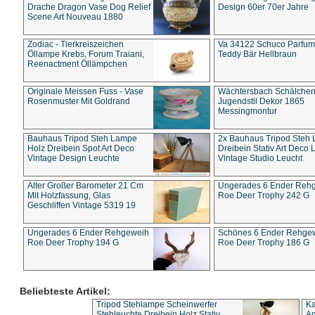
Drache Dragon Vase Dog Relief
Design 60er 70er Jahre
Scene Art Nouveau 1880
Zodiac - Tierkreiszeichen
Va 34122 Schuco Parfum 
Öllampe Krebs, Forum Traiani,
Teddy Bär Hellbraun
Reenactment Öllämpchen
Originale Meissen Fuss - Vase
Wächtersbach Schälche
Rosenmuster Mit Goldrand
Jugendstil Dekor 1865
Messingmontur
Bauhaus Tripod Steh Lampe
2x Bauhaus Tripod Steh
Holz Dreibein Spot Art Deco
Dreibein Stativ Art Deco L
Vintage Design Leuchte
Vintage Studio Leucht
Alter Großer Barometer 21 Cm
Ungerades 6 Ender Reh
Mit Holzfassung, Glas
Roe Deer Trophy 242 G
Geschliffen Vintage 5319 19
Ungerades 6 Ender Rehgeweih
Schönes 6 Ender Rehge
Roe Deer Trophy 194 G
Roe Deer Trophy 186 G
Beliebteste Artikel:
Tripod Stehlampe Scheinwerfer
Ka
Stehleuchte Dreibein Holz Stativ
An