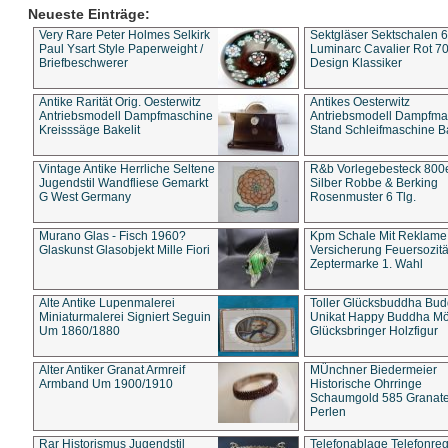
Neueste Einträge:
Very Rare Peter Holmes Selkirk
Sektgläser Sektschalen 
Paul Ysart Style Paperweight /
Luminarc Cavalier Rot 70
Briefbeschwerer
Design Klassiker
Antike Rarität Orig. Oesterwitz
Antikes Oesterwitz
Antriebsmodell Dampfmaschine
Antriebsmodell Dampfma
Kreisssäge Bakelit
Stand Schleifmaschine Ba
Vintage Antike Herrliche Seltene
R&b Vorlegebesteck 800
Jugendstil Wandfliese Gemarkt
Silber Robbe & Berking
G West Germany
Rosenmuster 6 Tlg.
Murano Glas - Fisch 1960?
Kpm Schale Mit Reklame
Glaskunst Glasobjekt Mille Fiori
Versicherung Feuersozitä
Zeptermarke 1. Wahl
Alte Antike Lupenmalerei
Toller Glücksbuddha Bu
Miniaturmalerei Signiert Seguin
Unikat Happy Buddha M
Um 1860/1880
Glücksbringer Holzfigur
Alter Antiker Granat Armreif
MÜnchner Biedermeier
Armband Um 1900/1910
Historische Ohrringe
Schaumgold 585 Granate 
Perlen
Rar Historismus Jugendstil
Telefonablage Telefonreg