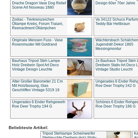
Drache Dragon Vase Dog Relief
Design 60er 70er Jahre
Scene Art Nouveau 1880
Zodiac - Tierkreiszeichen
Va 34122 Schuco Parfum 
Öllampe Krebs, Forum Traiani,
Teddy Bär Hellbraun
Reenactment Öllämpchen
Originale Meissen Fuss - Vase
Wächtersbach Schälche
Rosenmuster Mit Goldrand
Jugendstil Dekor 1865
Messingmontur
Bauhaus Tripod Steh Lampe
2x Bauhaus Tripod Steh
Holz Dreibein Spot Art Deco
Dreibein Stativ Art Deco L
Vintage Design Leuchte
Vintage Studio Leucht
Alter Großer Barometer 21 Cm
Ungerades 6 Ender Reh
Mit Holzfassung, Glas
Roe Deer Trophy 242 G
Geschliffen Vintage 5319 19
Ungerades 6 Ender Rehgeweih
Schönes 6 Ender Rehge
Roe Deer Trophy 194 G
Roe Deer Trophy 186 G
Beliebteste Artikel:
Tripod Stehlampe Scheinwerfer
Ka
Stehleuchte Dreibein Holz Stativ
An