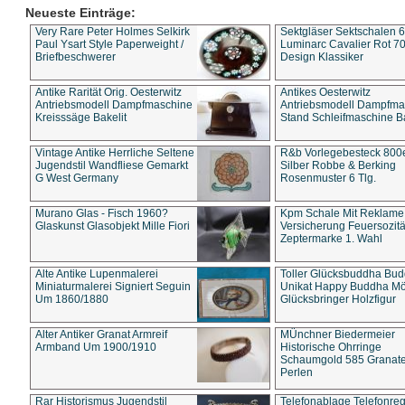
Neueste Einträge:
Very Rare Peter Holmes Selkirk
Sektgläser Sektschalen 
Paul Ysart Style Paperweight /
Luminarc Cavalier Rot 70
Briefbeschwerer
Design Klassiker
Antike Rarität Orig. Oesterwitz
Antikes Oesterwitz
Antriebsmodell Dampfmaschine
Antriebsmodell Dampfma
Kreisssäge Bakelit
Stand Schleifmaschine Ba
Vintage Antike Herrliche Seltene
R&b Vorlegebesteck 800
Jugendstil Wandfliese Gemarkt
Silber Robbe & Berking
G West Germany
Rosenmuster 6 Tlg.
Murano Glas - Fisch 1960?
Kpm Schale Mit Reklame
Glaskunst Glasobjekt Mille Fiori
Versicherung Feuersozitä
Zeptermarke 1. Wahl
Alte Antike Lupenmalerei
Toller Glücksbuddha Bu
Miniaturmalerei Signiert Seguin
Unikat Happy Buddha M
Um 1860/1880
Glücksbringer Holzfigur
Alter Antiker Granat Armreif
MÜnchner Biedermeier
Armband Um 1900/1910
Historische Ohrringe
Schaumgold 585 Granate 
Perlen
Rar Historismus Jugendstil
Telefonablage Telefonreg