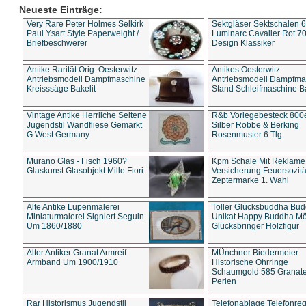
Neueste Einträge:
Very Rare Peter Holmes Selkirk
Sektgläser Sektschalen 
Paul Ysart Style Paperweight /
Luminarc Cavalier Rot 70
Briefbeschwerer
Design Klassiker
Antike Rarität Orig. Oesterwitz
Antikes Oesterwitz
Antriebsmodell Dampfmaschine
Antriebsmodell Dampfma
Kreisssäge Bakelit
Stand Schleifmaschine Ba
Vintage Antike Herrliche Seltene
R&b Vorlegebesteck 800
Jugendstil Wandfliese Gemarkt
Silber Robbe & Berking
G West Germany
Rosenmuster 6 Tlg.
Murano Glas - Fisch 1960?
Kpm Schale Mit Reklame
Glaskunst Glasobjekt Mille Fiori
Versicherung Feuersozitä
Zeptermarke 1. Wahl
Alte Antike Lupenmalerei
Toller Glücksbuddha Bu
Miniaturmalerei Signiert Seguin
Unikat Happy Buddha M
Um 1860/1880
Glücksbringer Holzfigur
Alter Antiker Granat Armreif
MÜnchner Biedermeier
Armband Um 1900/1910
Historische Ohrringe
Schaumgold 585 Granate 
Perlen
Rar Historismus Jugendstil
Telefonablage Telefonreg