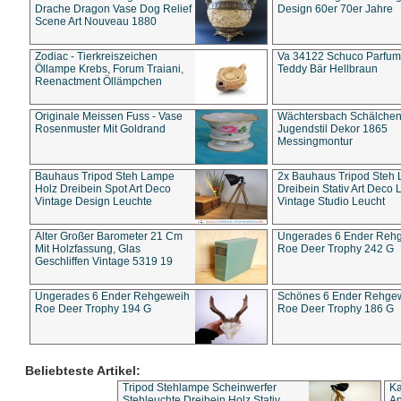
Drache Dragon Vase Dog Relief
Design 60er 70er Jahre
Scene Art Nouveau 1880
Zodiac - Tierkreiszeichen
Va 34122 Schuco Parfum 
Öllampe Krebs, Forum Traiani,
Teddy Bär Hellbraun
Reenactment Öllämpchen
Originale Meissen Fuss - Vase
Wächtersbach Schälche
Rosenmuster Mit Goldrand
Jugendstil Dekor 1865
Messingmontur
Bauhaus Tripod Steh Lampe
2x Bauhaus Tripod Steh
Holz Dreibein Spot Art Deco
Dreibein Stativ Art Deco L
Vintage Design Leuchte
Vintage Studio Leucht
Alter Großer Barometer 21 Cm
Ungerades 6 Ender Reh
Mit Holzfassung, Glas
Roe Deer Trophy 242 G
Geschliffen Vintage 5319 19
Ungerades 6 Ender Rehgeweih
Schönes 6 Ender Rehge
Roe Deer Trophy 194 G
Roe Deer Trophy 186 G
Beliebteste Artikel:
Tripod Stehlampe Scheinwerfer
Ka
Stehleuchte Dreibein Holz Stativ
An