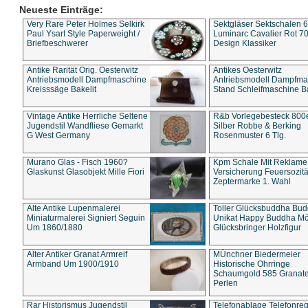
Neueste Einträge:
Very Rare Peter Holmes Selkirk
Sektgläser Sektschalen 
Paul Ysart Style Paperweight /
Luminarc Cavalier Rot 70
Briefbeschwerer
Design Klassiker
Antike Rarität Orig. Oesterwitz
Antikes Oesterwitz
Antriebsmodell Dampfmaschine
Antriebsmodell Dampfma
Kreisssäge Bakelit
Stand Schleifmaschine Ba
Vintage Antike Herrliche Seltene
R&b Vorlegebesteck 800
Jugendstil Wandfliese Gemarkt
Silber Robbe & Berking
G West Germany
Rosenmuster 6 Tlg.
Murano Glas - Fisch 1960?
Kpm Schale Mit Reklame
Glaskunst Glasobjekt Mille Fiori
Versicherung Feuersozitä
Zeptermarke 1. Wahl
Alte Antike Lupenmalerei
Toller Glücksbuddha Bu
Miniaturmalerei Signiert Seguin
Unikat Happy Buddha M
Um 1860/1880
Glücksbringer Holzfigur
Alter Antiker Granat Armreif
MÜnchner Biedermeier
Armband Um 1900/1910
Historische Ohrringe
Schaumgold 585 Granate 
Perlen
Rar Historismus Jugendstil
Telefonablage Telefonreg