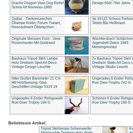
Drache Dragon Vase Dog Relief
Design 60er 70er Jahre
Scene Art Nouveau 1880
Zodiac - Tierkreiszeichen
Va 34122 Schuco Parfum 
Öllampe Krebs, Forum Traiani,
Teddy Bär Hellbraun
Reenactment Öllämpchen
Originale Meissen Fuss - Vase
Wächtersbach Schälche
Rosenmuster Mit Goldrand
Jugendstil Dekor 1865
Messingmontur
Bauhaus Tripod Steh Lampe
2x Bauhaus Tripod Steh
Holz Dreibein Spot Art Deco
Dreibein Stativ Art Deco L
Vintage Design Leuchte
Vintage Studio Leucht
Alter Großer Barometer 21 Cm
Ungerades 6 Ender Reh
Mit Holzfassung, Glas
Roe Deer Trophy 242 G
Geschliffen Vintage 5319 19
Ungerades 6 Ender Rehgeweih
Schönes 6 Ender Rehge
Roe Deer Trophy 194 G
Roe Deer Trophy 186 G
Beliebteste Artikel:
Tripod Stehlampe Scheinwerfer
Ka
Stehleuchte Dreibein Holz Stativ
An