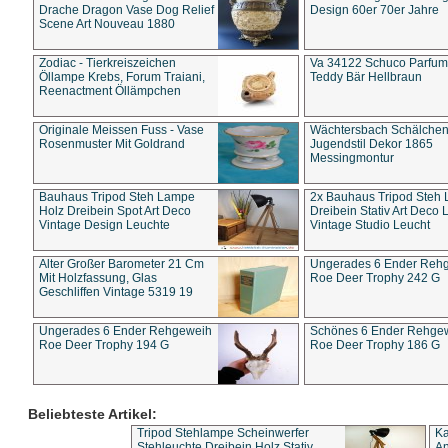
Drache Dragon Vase Dog Relief
Design 60er 70er Jahre
Scene Art Nouveau 1880
Zodiac - Tierkreiszeichen
Va 34122 Schuco Parfum 
Öllampe Krebs, Forum Traiani,
Teddy Bär Hellbraun
Reenactment Öllämpchen
Originale Meissen Fuss - Vase
Wächtersbach Schälche
Rosenmuster Mit Goldrand
Jugendstil Dekor 1865
Messingmontur
Bauhaus Tripod Steh Lampe
2x Bauhaus Tripod Steh
Holz Dreibein Spot Art Deco
Dreibein Stativ Art Deco L
Vintage Design Leuchte
Vintage Studio Leucht
Alter Großer Barometer 21 Cm
Ungerades 6 Ender Reh
Mit Holzfassung, Glas
Roe Deer Trophy 242 G
Geschliffen Vintage 5319 19
Ungerades 6 Ender Rehgeweih
Schönes 6 Ender Rehge
Roe Deer Trophy 194 G
Roe Deer Trophy 186 G
Beliebteste Artikel:
Tripod Stehlampe Scheinwerfer
Ka
Stehleuchte Dreibein Holz Stativ
An