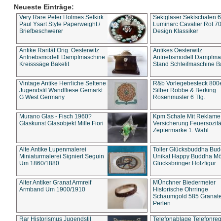
Neueste Einträge:
Very Rare Peter Holmes Selkirk
Sektgläser Sektschalen 
Paul Ysart Style Paperweight /
Luminarc Cavalier Rot 70
Briefbeschwerer
Design Klassiker
Antike Rarität Orig. Oesterwitz
Antikes Oesterwitz
Antriebsmodell Dampfmaschine
Antriebsmodell Dampfma
Kreisssäge Bakelit
Stand Schleifmaschine Ba
Vintage Antike Herrliche Seltene
R&b Vorlegebesteck 800
Jugendstil Wandfliese Gemarkt
Silber Robbe & Berking
G West Germany
Rosenmuster 6 Tlg.
Murano Glas - Fisch 1960?
Kpm Schale Mit Reklame
Glaskunst Glasobjekt Mille Fiori
Versicherung Feuersozitä
Zeptermarke 1. Wahl
Alte Antike Lupenmalerei
Toller Glücksbuddha Bu
Miniaturmalerei Signiert Seguin
Unikat Happy Buddha M
Um 1860/1880
Glücksbringer Holzfigur
Alter Antiker Granat Armreif
MÜnchner Biedermeier
Armband Um 1900/1910
Historische Ohrringe
Schaumgold 585 Granate 
Perlen
Rar Historismus Jugendstil
Telefonablage Telefonreg