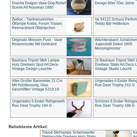
Drache Dragon Vase Dog Relief
Design 60er 70er Jahre
Scene Art Nouveau 1880
Zodiac - Tierkreiszeichen
Va 34122 Schuco Parfum 
Öllampe Krebs, Forum Traiani,
Teddy Bär Hellbraun
Reenactment Öllämpchen
Originale Meissen Fuss - Vase
Wächtersbach Schälche
Rosenmuster Mit Goldrand
Jugendstil Dekor 1865
Messingmontur
Bauhaus Tripod Steh Lampe
2x Bauhaus Tripod Steh
Holz Dreibein Spot Art Deco
Dreibein Stativ Art Deco L
Vintage Design Leuchte
Vintage Studio Leucht
Alter Großer Barometer 21 Cm
Ungerades 6 Ender Reh
Mit Holzfassung, Glas
Roe Deer Trophy 242 G
Geschliffen Vintage 5319 19
Ungerades 6 Ender Rehgeweih
Schönes 6 Ender Rehge
Roe Deer Trophy 194 G
Roe Deer Trophy 186 G
Beliebteste Artikel:
Tripod Stehlampe Scheinwerfer
Ka
Stehleuchte Dreibein Holz Stativ
An