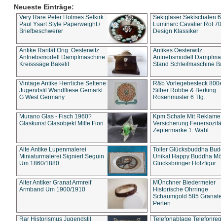
Neueste Einträge:
Very Rare Peter Holmes Selkirk
Sektgläser Sektschalen 
Paul Ysart Style Paperweight /
Luminarc Cavalier Rot 70
Briefbeschwerer
Design Klassiker
Antike Rarität Orig. Oesterwitz
Antikes Oesterwitz
Antriebsmodell Dampfmaschine
Antriebsmodell Dampfma
Kreisssäge Bakelit
Stand Schleifmaschine Ba
Vintage Antike Herrliche Seltene
R&b Vorlegebesteck 800
Jugendstil Wandfliese Gemarkt
Silber Robbe & Berking
G West Germany
Rosenmuster 6 Tlg.
Murano Glas - Fisch 1960?
Kpm Schale Mit Reklame
Glaskunst Glasobjekt Mille Fiori
Versicherung Feuersozitä
Zeptermarke 1. Wahl
Alte Antike Lupenmalerei
Toller Glücksbuddha Bu
Miniaturmalerei Signiert Seguin
Unikat Happy Buddha M
Um 1860/1880
Glücksbringer Holzfigur
Alter Antiker Granat Armreif
MÜnchner Biedermeier
Armband Um 1900/1910
Historische Ohrringe
Schaumgold 585 Granate 
Perlen
Rar Historismus Jugendstil
Telefonablage Telefonreg