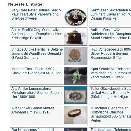
Neueste Einträge:
Very Rare Peter Holmes Selkirk
Sektgläser Sektschalen 
Paul Ysart Style Paperweight /
Luminarc Cavalier Rot 70
Briefbeschwerer
Design Klassiker
Antike Rarität Orig. Oesterwitz
Antikes Oesterwitz
Antriebsmodell Dampfmaschine
Antriebsmodell Dampfma
Kreisssäge Bakelit
Stand Schleifmaschine Ba
Vintage Antike Herrliche Seltene
R&b Vorlegebesteck 800
Jugendstil Wandfliese Gemarkt
Silber Robbe & Berking
G West Germany
Rosenmuster 6 Tlg.
Murano Glas - Fisch 1960?
Kpm Schale Mit Reklame
Glaskunst Glasobjekt Mille Fiori
Versicherung Feuersozitä
Zeptermarke 1. Wahl
Alte Antike Lupenmalerei
Toller Glücksbuddha Bu
Miniaturmalerei Signiert Seguin
Unikat Happy Buddha M
Um 1860/1880
Glücksbringer Holzfigur
Alter Antiker Granat Armreif
MÜnchner Biedermeier
Armband Um 1900/1910
Historische Ohrringe
Schaumgold 585 Granate 
Perlen
Rar Historismus Jugendstil
Telefonablage Telefonreg