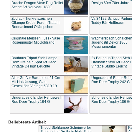
Drache Dragon Vase Dog Relief
Design 60er 70er Jahre
Scene Art Nouveau 1880
Zodiac - Tierkreiszeichen
Va 34122 Schuco Parfum 
Öllampe Krebs, Forum Traiani,
Teddy Bär Hellbraun
Reenactment Öllämpchen
Originale Meissen Fuss - Vase
Wächtersbach Schälche
Rosenmuster Mit Goldrand
Jugendstil Dekor 1865
Messingmontur
Bauhaus Tripod Steh Lampe
2x Bauhaus Tripod Steh
Holz Dreibein Spot Art Deco
Dreibein Stativ Art Deco L
Vintage Design Leuchte
Vintage Studio Leucht
Alter Großer Barometer 21 Cm
Ungerades 6 Ender Reh
Mit Holzfassung, Glas
Roe Deer Trophy 242 G
Geschliffen Vintage 5319 19
Ungerades 6 Ender Rehgeweih
Schönes 6 Ender Rehge
Roe Deer Trophy 194 G
Roe Deer Trophy 186 G
Beliebteste Artikel:
Tripod Stehlampe Scheinwerfer
Ka
Stehleuchte Dreibein Holz Stativ
An