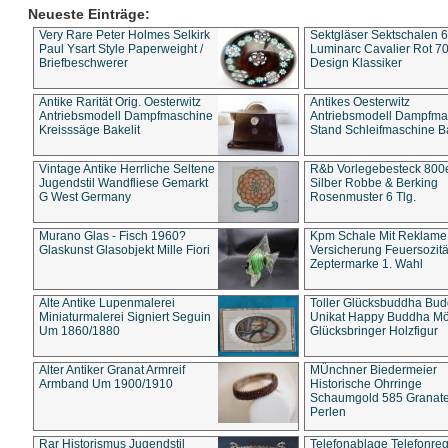
Neueste Einträge:
Very Rare Peter Holmes Selkirk
Sektgläser Sektschalen 
Paul Ysart Style Paperweight /
Luminarc Cavalier Rot 70
Briefbeschwerer
Design Klassiker
Antike Rarität Orig. Oesterwitz
Antikes Oesterwitz
Antriebsmodell Dampfmaschine
Antriebsmodell Dampfma
Kreisssäge Bakelit
Stand Schleifmaschine Ba
Vintage Antike Herrliche Seltene
R&b Vorlegebesteck 800
Jugendstil Wandfliese Gemarkt
Silber Robbe & Berking
G West Germany
Rosenmuster 6 Tlg.
Murano Glas - Fisch 1960?
Kpm Schale Mit Reklame
Glaskunst Glasobjekt Mille Fiori
Versicherung Feuersozitä
Zeptermarke 1. Wahl
Alte Antike Lupenmalerei
Toller Glücksbuddha Bu
Miniaturmalerei Signiert Seguin
Unikat Happy Buddha M
Um 1860/1880
Glücksbringer Holzfigur
Alter Antiker Granat Armreif
MÜnchner Biedermeier
Armband Um 1900/1910
Historische Ohrringe
Schaumgold 585 Granate 
Perlen
Rar Historismus Jugendstil
Telefonablage Telefonreg