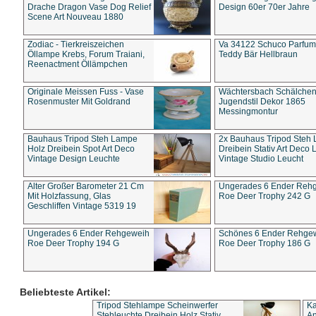
Drache Dragon Vase Dog Relief
Design 60er 70er Jahre
Scene Art Nouveau 1880
Zodiac - Tierkreiszeichen
Va 34122 Schuco Parfum 
Öllampe Krebs, Forum Traiani,
Teddy Bär Hellbraun
Reenactment Öllämpchen
Originale Meissen Fuss - Vase
Wächtersbach Schälche
Rosenmuster Mit Goldrand
Jugendstil Dekor 1865
Messingmontur
Bauhaus Tripod Steh Lampe
2x Bauhaus Tripod Steh
Holz Dreibein Spot Art Deco
Dreibein Stativ Art Deco L
Vintage Design Leuchte
Vintage Studio Leucht
Alter Großer Barometer 21 Cm
Ungerades 6 Ender Reh
Mit Holzfassung, Glas
Roe Deer Trophy 242 G
Geschliffen Vintage 5319 19
Ungerades 6 Ender Rehgeweih
Schönes 6 Ender Rehge
Roe Deer Trophy 194 G
Roe Deer Trophy 186 G
Beliebteste Artikel:
Tripod Stehlampe Scheinwerfer
Ka
Stehleuchte Dreibein Holz Stativ
An