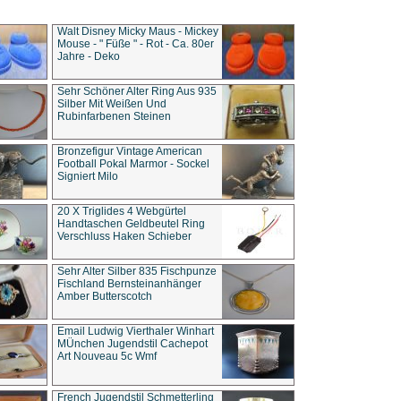
Walt Disney Micky Maus - Mickey
Mouse - " Füße " - Rot - Ca. 80er
Jahre - Deko
Sehr Schöner Alter Ring Aus 935
Silber Mit Weißen Und
Rubinfarbenen Steinen
Bronzefigur Vintage American
Football Pokal Marmor - Sockel
Signiert Milo
20 X Triglides 4 Webgürtel
Handtaschen Geldbeutel Ring
Verschluss Haken Schieber
Sehr Alter Silber 835 Fischpunze
Fischland Bernsteinanhänger
Amber Butterscotch
Email Ludwig Vierthaler Winhart
MÜnchen Jugendstil Cachepot
Art Nouveau 5c Wmf
French Jugendstil Schmetterling