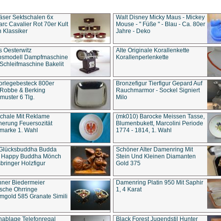
äser Sektschalen 6x
Walt Disney Micky Maus - Mickey
rc Cavalier Rot 70er Kult
Mouse - " Füße " - Blau - Ca. 80er
 Klassiker
Jahre - Deko
s Oesterwitz
Alte Originale Korallenkette
ebsmodell Dampfmaschine
Korallenperlenkette
Schleifmaschine Bakelit
rlegebesteck 800er
Bronzefigur Tierfigur Gepard Auf
 Robbe & Berking
Rauchmarmor - Sockel Signiert
uster 6 Tlg.
Milo
chale Mit Reklame
(mk010) Barocke Meissen Tasse,
herung Feuersozität
Blumenbukett, Marcolini Periode
marke 1. Wahl
1774 - 1814, 1. Wahl
 Glücksbuddha Budda
Schöner Alter Damenring Mit
t Happy Buddha Mönch
Stein Und Kleinen Diamanten
bringer Holzfigur
Gold 375
ner Biedermeier
Damenring Platin 950 Mit Saphir
ische Ohrringe
1, 4 Karat
gold 585 Granate Simili
nablage Telefonregal
Black Forest Jugendstil Hunter