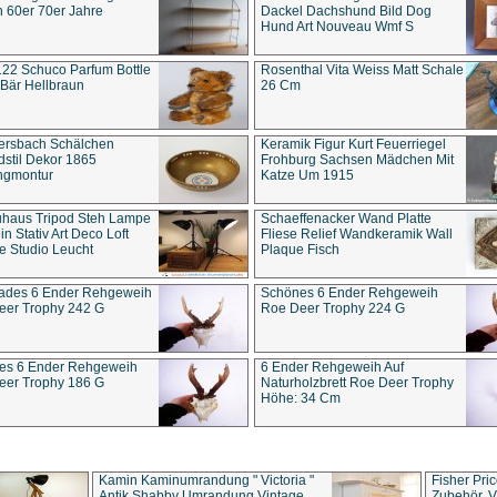
 60er 70er Jahre
Dackel Dachshund Bild Dog
Hund Art Nouveau Wmf S
22 Schuco Parfum Bottle
Rosenthal Vita Weiss Matt Schale
Bär Hellbraun
26 Cm
ersbach Schälchen
Keramik Figur Kurt Feuerriegel
stil Dekor 1865
Frohburg Sachsen Mädchen Mit
ngmontur
Katze Um 1915
uhaus Tripod Steh Lampe
Schaeffenacker Wand Platte
in Stativ Art Deco Loft
Fliese Relief Wandkeramik Wall
e Studio Leucht
Plaque Fisch
ades 6 Ender Rehgeweih
Schönes 6 Ender Rehgeweih
eer Trophy 242 G
Roe Deer Trophy 224 G
es 6 Ender Rehgeweih
6 Ender Rehgeweih Auf
eer Trophy 186 G
Naturholzbrett Roe Deer Trophy
Höhe: 34 Cm
Kamin Kaminumrandung " Victoria "
Fisher Pri
Antik Shabby Umrandung Vintage
Zubehör, V