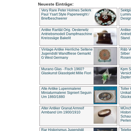
Neueste Einträge:
Very Rare Peter Holmes Selkirk
Sektgl
Paul Ysart Style Paperweight /
Lumina
Briefbeschwerer
Design
Antike Rarität Orig. Oesterwitz
Antike
Antriebsmodell Dampfmaschine
Antri
Kreisssäge Bakelit
Stand 
Vintage Antike Herrliche Seltene
R&b Vo
Jugendstil Wandfliese Gemarkt
Silber
G West Germany
Rosenm
Murano Glas - Fisch 1960?
Kpm S
Glaskunst Glasobjekt Mille Fiori
Versic
Zepter
Alte Antike Lupenmalerei
Toller
Miniaturmalerei Signiert Seguin
Unika
Um 1860/1880
Glücks
Alter Antiker Granat Armreif
MÜnch
Armband Um 1900/1910
Histor
Schaum
Perlen
Rar Historismus Jugendstil
Telefo