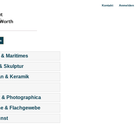
|
Kontakt
Anmelden
 & Maritimes
 & Skulptur
an & Keramik
 & Photographica
he & Flachgewebe
nst