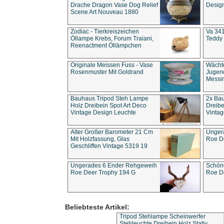
Drache Dragon Vase Dog Relief
Design
Scene Art Nouveau 1880
Zodiac - Tierkreiszeichen
Va 341
Öllampe Krebs, Forum Traiani,
Teddy 
Reenactment Öllämpchen
Originale Meissen Fuss - Vase
Wächt
Rosenmuster Mit Goldrand
Jugend
Messi
Bauhaus Tripod Steh Lampe
2x Ba
Holz Dreibein Spot Art Deco
Dreibe
Vintage Design Leuchte
Vintag
Alter Großer Barometer 21 Cm
Unger
Mit Holzfassung, Glas
Roe D
Geschliffen Vintage 5319 19
Ungerades 6 Ender Rehgeweih
Schön
Roe Deer Trophy 194 G
Roe D
Beliebteste Artikel:
Tripod Stehlampe Scheinwerfer
Stehleuchte Dreibein Holz Stativ