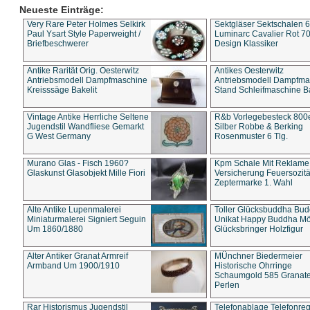
Neueste Einträge:
Very Rare Peter Holmes Selkirk
Sektgläser Sektschalen 
Paul Ysart Style Paperweight /
Luminarc Cavalier Rot 70
Briefbeschwerer
Design Klassiker
Antike Rarität Orig. Oesterwitz
Antikes Oesterwitz
Antriebsmodell Dampfmaschine
Antriebsmodell Dampfma
Kreisssäge Bakelit
Stand Schleifmaschine Ba
Vintage Antike Herrliche Seltene
R&b Vorlegebesteck 800
Jugendstil Wandfliese Gemarkt
Silber Robbe & Berking
G West Germany
Rosenmuster 6 Tlg.
Murano Glas - Fisch 1960?
Kpm Schale Mit Reklame
Glaskunst Glasobjekt Mille Fiori
Versicherung Feuersozitä
Zeptermarke 1. Wahl
Alte Antike Lupenmalerei
Toller Glücksbuddha Bu
Miniaturmalerei Signiert Seguin
Unikat Happy Buddha M
Um 1860/1880
Glücksbringer Holzfigur
Alter Antiker Granat Armreif
MÜnchner Biedermeier
Armband Um 1900/1910
Historische Ohrringe
Schaumgold 585 Granate 
Perlen
Rar Historismus Jugendstil
Telefonablage Telefonreg