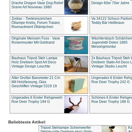
Drache Dragon Vase Dog Relief
Design 60er 70er Jahre
Scene Art Nouveau 1880
Zodiac - Tierkreiszeichen
Va 34122 Schuco Parfum 
Öllampe Krebs, Forum Traiani,
Teddy Bär Hellbraun
Reenactment Öllämpchen
Originale Meissen Fuss - Vase
Wächtersbach Schälche
Rosenmuster Mit Goldrand
Jugendstil Dekor 1865
Messingmontur
Bauhaus Tripod Steh Lampe
2x Bauhaus Tripod Steh
Holz Dreibein Spot Art Deco
Dreibein Stativ Art Deco L
Vintage Design Leuchte
Vintage Studio Leucht
Alter Großer Barometer 21 Cm
Ungerades 6 Ender Reh
Mit Holzfassung, Glas
Roe Deer Trophy 242 G
Geschliffen Vintage 5319 19
Ungerades 6 Ender Rehgeweih
Schönes 6 Ender Rehge
Roe Deer Trophy 194 G
Roe Deer Trophy 186 G
Beliebteste Artikel:
Tripod Stehlampe Scheinwerfer
Ka
Stehleuchte Dreibein Holz Stativ
An