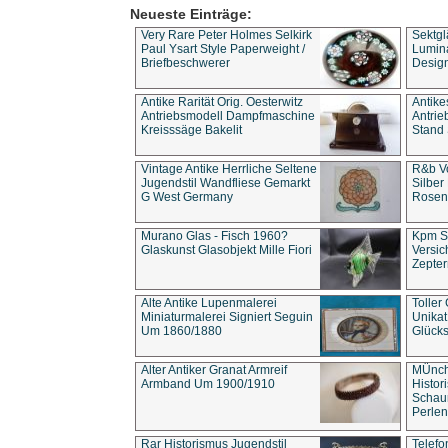
Neueste Einträge:
Very Rare Peter Holmes Selkirk
Sektgl
Paul Ysart Style Paperweight /
Lumina
Briefbeschwerer
Design
Antike Rarität Orig. Oesterwitz
Antike
Antriebsmodell Dampfmaschine
Antri
Kreisssäge Bakelit
Stand 
Vintage Antike Herrliche Seltene
R&b Vo
Jugendstil Wandfliese Gemarkt
Silber
G West Germany
Rosenm
Murano Glas - Fisch 1960?
Kpm S
Glaskunst Glasobjekt Mille Fiori
Versic
Zepter
Alte Antike Lupenmalerei
Toller
Miniaturmalerei Signiert Seguin
Unika
Um 1860/1880
Glücks
Alter Antiker Granat Armreif
MÜnch
Armband Um 1900/1910
Histor
Schaum
Perlen
Rar Historismus Jugendstil
Telefo