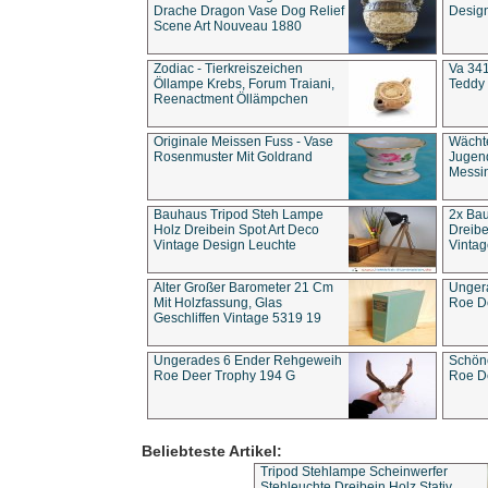
Drache Dragon Vase Dog Relief
Design
Scene Art Nouveau 1880
Zodiac - Tierkreiszeichen
Va 341
Öllampe Krebs, Forum Traiani,
Teddy 
Reenactment Öllämpchen
Originale Meissen Fuss - Vase
Wächt
Rosenmuster Mit Goldrand
Jugend
Messi
Bauhaus Tripod Steh Lampe
2x Ba
Holz Dreibein Spot Art Deco
Dreibe
Vintage Design Leuchte
Vintag
Alter Großer Barometer 21 Cm
Unger
Mit Holzfassung, Glas
Roe D
Geschliffen Vintage 5319 19
Ungerades 6 Ender Rehgeweih
Schön
Roe Deer Trophy 194 G
Roe D
Beliebteste Artikel:
Tripod Stehlampe Scheinwerfer
Stehleuchte Dreibein Holz Stativ