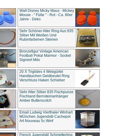
Walt Disney Micky Maus - Mickey
Mouse - " Füße " - Rot - Ca. 80er
Jahre - Deko
Sehr Schöner Alter Ring Aus 935
Silber Mit Weißen Und
Rubinfarbenen Steinen
Bronzefigur Vintage American
Football Pokal Marmor - Sockel
Signiert Milo
20 X Triglides 4 Webgürtel
Handtaschen Geldbeutel Ring
Verschluss Haken Schieber
Sehr Alter Silber 835 Fischpunze
Fischland Bernsteinanhänger
Amber Butterscotch
Email Ludwig Vierthaler Winhart
MÜnchen Jugendstil Cachepot
Art Nouveau 5c Wmf
French Jugendstil Schmetterling