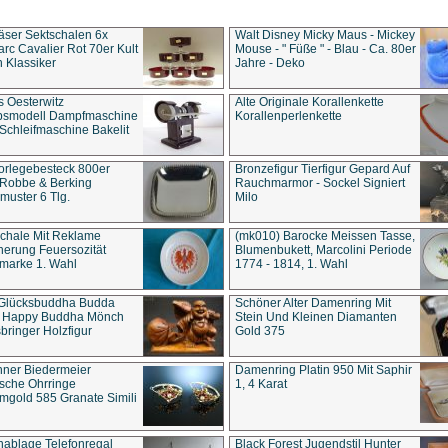
äser Sektschalen 6x
Walt Disney Micky Maus - Mickey
rc Cavalier Rot 70er Kult
Mouse - " Füße " - Blau - Ca. 80er
 Klassiker
Jahre - Deko
s Oesterwitz
Alte Originale Korallenkette
ebsmodell Dampfmaschine
Korallenperlenkette
Schleifmaschine Bakelit
rlegebesteck 800er
Bronzefigur Tierfigur Gepard Auf
 Robbe & Berking
Rauchmarmor - Sockel Signiert
uster 6 Tlg.
Milo
chale Mit Reklame
(mk010) Barocke Meissen Tasse,
herung Feuersozität
Blumenbukett, Marcolini Periode
marke 1. Wahl
1774 - 1814, 1. Wahl
 Glücksbuddha Budda
Schöner Alter Damenring Mit
t Happy Buddha Mönch
Stein Und Kleinen Diamanten
bringer Holzfigur
Gold 375
ner Biedermeier
Damenring Platin 950 Mit Saphir
ische Ohrringe
1, 4 Karat
gold 585 Granate Simili
nablage Telefonregal
Black Forest Jugendstil Hunter