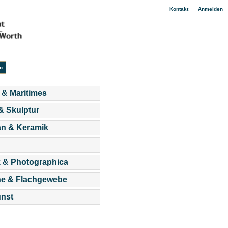
|
Kontakt
Anmelden
 & Maritimes
 & Skulptur
an & Keramik
 & Photographica
he & Flachgewebe
nst