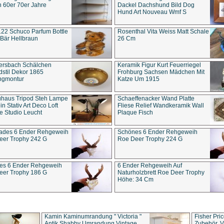
 60er 70er Jahre
Dackel Dachshund Bild Dog
Hund Art Nouveau Wmf S
22 Schuco Parfum Bottle
Rosenthal Vita Weiss Matt Schale
Bär Hellbraun
26 Cm
ersbach Schälchen
Keramik Figur Kurt Feuerriegel
stil Dekor 1865
Frohburg Sachsen Mädchen Mit
ngmontur
Katze Um 1915
uhaus Tripod Steh Lampe
Schaeffenacker Wand Platte
in Stativ Art Deco Loft
Fliese Relief Wandkeramik Wall
e Studio Leucht
Plaque Fisch
ades 6 Ender Rehgeweih
Schönes 6 Ender Rehgeweih
eer Trophy 242 G
Roe Deer Trophy 224 G
es 6 Ender Rehgeweih
6 Ender Rehgeweih Auf
eer Trophy 186 G
Naturholzbrett Roe Deer Trophy
Höhe: 34 Cm
Kamin Kaminumrandung " Victoria "
Fisher Pri
Antik Shabby Umrandung Vintage
Zubehör, V