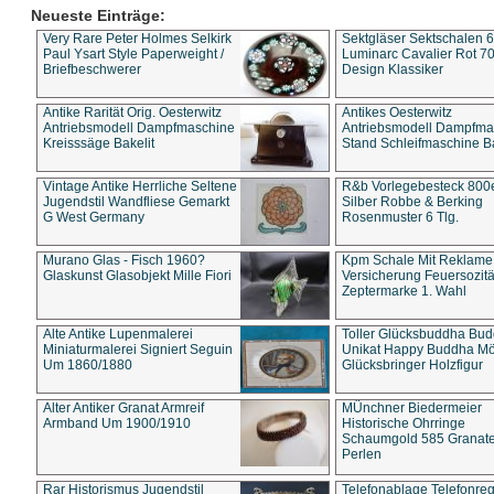
Neueste Einträge:
Very Rare Peter Holmes Selkirk
Sektgläser Sektschalen 
Paul Ysart Style Paperweight /
Luminarc Cavalier Rot 70
Briefbeschwerer
Design Klassiker
Antike Rarität Orig. Oesterwitz
Antikes Oesterwitz
Antriebsmodell Dampfmaschine
Antriebsmodell Dampfma
Kreisssäge Bakelit
Stand Schleifmaschine Ba
Vintage Antike Herrliche Seltene
R&b Vorlegebesteck 800
Jugendstil Wandfliese Gemarkt
Silber Robbe & Berking
G West Germany
Rosenmuster 6 Tlg.
Murano Glas - Fisch 1960?
Kpm Schale Mit Reklame
Glaskunst Glasobjekt Mille Fiori
Versicherung Feuersozitä
Zeptermarke 1. Wahl
Alte Antike Lupenmalerei
Toller Glücksbuddha Bu
Miniaturmalerei Signiert Seguin
Unikat Happy Buddha M
Um 1860/1880
Glücksbringer Holzfigur
Alter Antiker Granat Armreif
MÜnchner Biedermeier
Armband Um 1900/1910
Historische Ohrringe
Schaumgold 585 Granate 
Perlen
Rar Historismus Jugendstil
Telefonablage Telefonreg