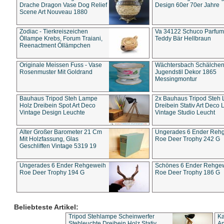
Drache Dragon Vase Dog Relief
Design 60er 70er Jahre
Scene Art Nouveau 1880
Zodiac - Tierkreiszeichen
Va 34122 Schuco Parfum 
Öllampe Krebs, Forum Traiani,
Teddy Bär Hellbraun
Reenactment Öllämpchen
Originale Meissen Fuss - Vase
Wächtersbach Schälche
Rosenmuster Mit Goldrand
Jugendstil Dekor 1865
Messingmontur
Bauhaus Tripod Steh Lampe
2x Bauhaus Tripod Steh
Holz Dreibein Spot Art Deco
Dreibein Stativ Art Deco L
Vintage Design Leuchte
Vintage Studio Leucht
Alter Großer Barometer 21 Cm
Ungerades 6 Ender Reh
Mit Holzfassung, Glas
Roe Deer Trophy 242 G
Geschliffen Vintage 5319 19
Ungerades 6 Ender Rehgeweih
Schönes 6 Ender Rehge
Roe Deer Trophy 194 G
Roe Deer Trophy 186 G
Beliebteste Artikel:
Tripod Stehlampe Scheinwerfer
Ka
Stehleuchte Dreibein Holz Stativ
An