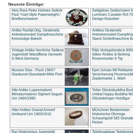
Neueste Einträge:
Very Rare Peter Holmes Selkirk
Sektgläser Sektschalen 
Paul Ysart Style Paperweight /
Luminarc Cavalier Rot 70
Briefbeschwerer
Design Klassiker
Antike Rarität Orig. Oesterwitz
Antikes Oesterwitz
Antriebsmodell Dampfmaschine
Antriebsmodell Dampfma
Kreisssäge Bakelit
Stand Schleifmaschine Ba
Vintage Antike Herrliche Seltene
R&b Vorlegebesteck 800
Jugendstil Wandfliese Gemarkt
Silber Robbe & Berking
G West Germany
Rosenmuster 6 Tlg.
Murano Glas - Fisch 1960?
Kpm Schale Mit Reklame
Glaskunst Glasobjekt Mille Fiori
Versicherung Feuersozitä
Zeptermarke 1. Wahl
Alte Antike Lupenmalerei
Toller Glücksbuddha Bu
Miniaturmalerei Signiert Seguin
Unikat Happy Buddha M
Um 1860/1880
Glücksbringer Holzfigur
Alter Antiker Granat Armreif
MÜnchner Biedermeier
Armband Um 1900/1910
Historische Ohrringe
Schaumgold 585 Granate 
Perlen
Rar Historismus Jugendstil
Telefonablage Telefonreg