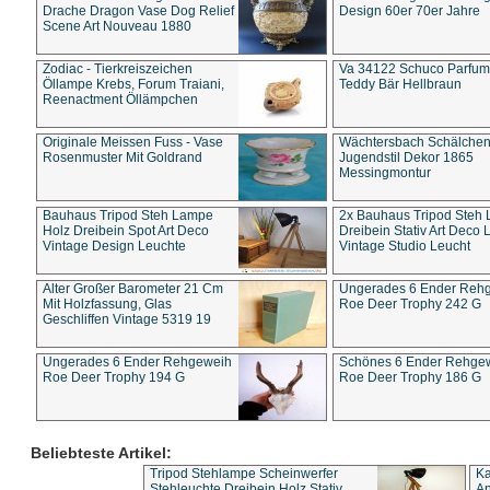
Drache Dragon Vase Dog Relief
Design 60er 70er Jahre
Scene Art Nouveau 1880
Zodiac - Tierkreiszeichen
Va 34122 Schuco Parfum 
Öllampe Krebs, Forum Traiani,
Teddy Bär Hellbraun
Reenactment Öllämpchen
Originale Meissen Fuss - Vase
Wächtersbach Schälche
Rosenmuster Mit Goldrand
Jugendstil Dekor 1865
Messingmontur
Bauhaus Tripod Steh Lampe
2x Bauhaus Tripod Steh
Holz Dreibein Spot Art Deco
Dreibein Stativ Art Deco L
Vintage Design Leuchte
Vintage Studio Leucht
Alter Großer Barometer 21 Cm
Ungerades 6 Ender Reh
Mit Holzfassung, Glas
Roe Deer Trophy 242 G
Geschliffen Vintage 5319 19
Ungerades 6 Ender Rehgeweih
Schönes 6 Ender Rehge
Roe Deer Trophy 194 G
Roe Deer Trophy 186 G
Beliebteste Artikel:
Tripod Stehlampe Scheinwerfer
Ka
Stehleuchte Dreibein Holz Stativ
An