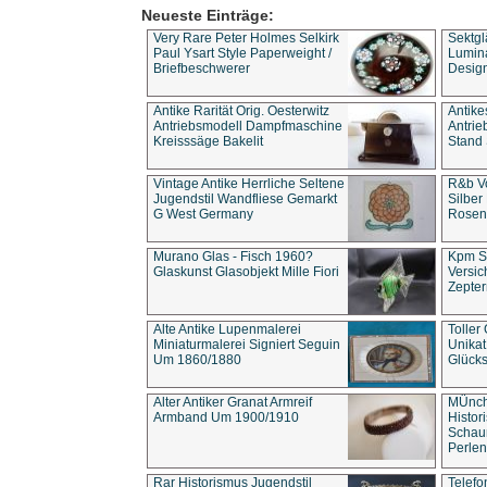
Neueste Einträge:
Very Rare Peter Holmes Selkirk
Sektgl
Paul Ysart Style Paperweight /
Lumina
Briefbeschwerer
Design
Antike Rarität Orig. Oesterwitz
Antike
Antriebsmodell Dampfmaschine
Antri
Kreisssäge Bakelit
Stand 
Vintage Antike Herrliche Seltene
R&b Vo
Jugendstil Wandfliese Gemarkt
Silber
G West Germany
Rosenm
Murano Glas - Fisch 1960?
Kpm S
Glaskunst Glasobjekt Mille Fiori
Versic
Zepter
Alte Antike Lupenmalerei
Toller
Miniaturmalerei Signiert Seguin
Unika
Um 1860/1880
Glücks
Alter Antiker Granat Armreif
MÜnch
Armband Um 1900/1910
Histor
Schaum
Perlen
Rar Historismus Jugendstil
Telefo