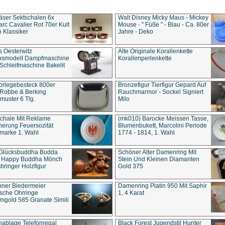
äser Sektschalen 6x
Walt Disney Micky Maus - Mickey
rc Cavalier Rot 70er Kult
Mouse - " Füße " - Blau - Ca. 80er
 Klassiker
Jahre - Deko
s Oesterwitz
Alte Originale Korallenkette
ebsmodell Dampfmaschine
Korallenperlenkette
Schleifmaschine Bakelit
rlegebesteck 800er
Bronzefigur Tierfigur Gepard Auf
 Robbe & Berking
Rauchmarmor - Sockel Signiert
uster 6 Tlg.
Milo
chale Mit Reklame
(mk010) Barocke Meissen Tasse,
herung Feuersozität
Blumenbukett, Marcolini Periode
marke 1. Wahl
1774 - 1814, 1. Wahl
 Glücksbuddha Budda
Schöner Alter Damenring Mit
t Happy Buddha Mönch
Stein Und Kleinen Diamanten
bringer Holzfigur
Gold 375
ner Biedermeier
Damenring Platin 950 Mit Saphir
ische Ohrringe
1, 4 Karat
gold 585 Granate Simili
nablage Telefonregal
Black Forest Jugendstil Hunter