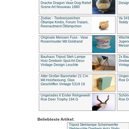
Drache Dragon Vase Dog Relief
Design
Scene Art Nouveau 1880
Zodiac - Tierkreiszeichen
Va 341
Öllampe Krebs, Forum Traiani,
Teddy 
Reenactment Öllämpchen
Originale Meissen Fuss - Vase
Wächt
Rosenmuster Mit Goldrand
Jugend
Messi
Bauhaus Tripod Steh Lampe
2x Ba
Holz Dreibein Spot Art Deco
Dreibe
Vintage Design Leuchte
Vintag
Alter Großer Barometer 21 Cm
Unger
Mit Holzfassung, Glas
Roe D
Geschliffen Vintage 5319 19
Ungerades 6 Ender Rehgeweih
Schön
Roe Deer Trophy 194 G
Roe D
Beliebteste Artikel:
Tripod Stehlampe Scheinwerfer
Stehleuchte Dreibein Holz Stativ