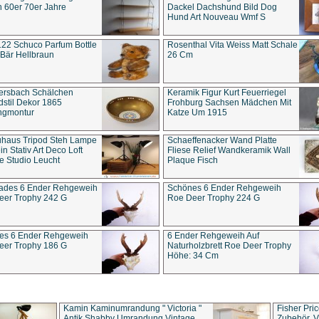
 60er 70er Jahre
Dackel Dachshund Bild Dog
Hund Art Nouveau Wmf S
22 Schuco Parfum Bottle
Rosenthal Vita Weiss Matt Schale
Bär Hellbraun
26 Cm
ersbach Schälchen
Keramik Figur Kurt Feuerriegel
stil Dekor 1865
Frohburg Sachsen Mädchen Mit
ngmontur
Katze Um 1915
uhaus Tripod Steh Lampe
Schaeffenacker Wand Platte
in Stativ Art Deco Loft
Fliese Relief Wandkeramik Wall
e Studio Leucht
Plaque Fisch
ades 6 Ender Rehgeweih
Schönes 6 Ender Rehgeweih
eer Trophy 242 G
Roe Deer Trophy 224 G
es 6 Ender Rehgeweih
6 Ender Rehgeweih Auf
eer Trophy 186 G
Naturholzbrett Roe Deer Trophy
Höhe: 34 Cm
Kamin Kaminumrandung " Victoria "
Fisher Pri
Antik Shabby Umrandung Vintage
Zubehör, V