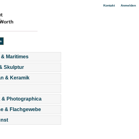
|
Kontakt
Anmelden
 & Maritimes
 & Skulptur
an & Keramik
 & Photographica
he & Flachgewebe
nst