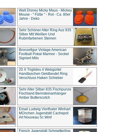
Walt Disney Micky Maus - Mickey
Mouse - " Füße " - Rot - Ca. 80er
Jahre - Deko
Sehr Schöner Alter Ring Aus 935
Silber Mit Weißen Und
Rubinfarbenen Steinen
Bronzefigur Vintage American
Football Pokal Marmor - Sockel
Signiert Milo
20 X Triglides 4 Webgürtel
Handtaschen Geldbeutel Ring
Verschluss Haken Schieber
Sehr Alter Silber 835 Fischpunze
Fischland Bernsteinanhänger
Amber Butterscotch
Email Ludwig Vierthaler Winhart
MÜnchen Jugendstil Cachepot
Art Nouveau 5c Wmf
French Jugendstil Schmetterling